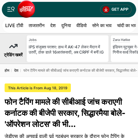
LIVE टीवी
ताजातरीन
देश
दुनिया
वीडियो
सोने का भाव
चांदी का भाव
Jobs
Zara Hatke
IPS संजुक्ता पराशर: हाथ में AK-47 लेकर मैदान में
इंडियन यूट्यूबर ने
उतरीं, ठोक डाले 16आतंकवादी, अब CRPF में बनीं IG
गिनीज वर्ल्ड रिकॉर
ट्रेडिंग खबरें
होम
देश
फोन टैपिंग मामले की सीबीआई जांच कराएगी कर्नाटक की बीजेपी सरकार, सिद्धारमैया बोले
This Article is From Aug 18, 2019
फोन टैपिंग मामले की सीबीआई जांच कराएगी
कर्नाटक की बीजेपी सरकार, सिद्धारमैया बोले-
'ऑपरेशन लोटस' की भी...
जेडीएस की अगुवाई वाली पूर्व गठबंधन सरकार के दौरान फोन टैपिंग के