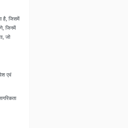
 है, जिसमें
े, जिनमें
गा, जो
वेश एवं
 नागरिकता