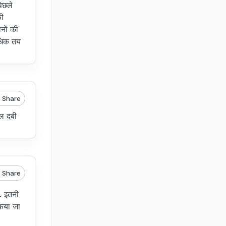
पिछले
की
नों की
अधिक तय
Share
इल दबी
Share
. इतनी
किया जा