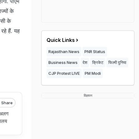
होगा. पीएम
्यों के
सी के
हे हैं. यह
Quick Links
Rajasthan News
PNR Status
Business News
देश
क्रिकेट
फिल्मी दुनिया
CJP Protest LIVE
PM Modi
विज्ञापन
Share
ए अलग
रालय