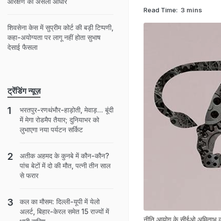
आरक्षण का असली आधार
Read Time:
3 mins
शिवसेना केस में सुप्रीम कोर्ट की बड़ी टिप्पणी,
कहा-अयोग्यता पर लागू नहीं होता सुभाष
देसाई फैसला
ट्रेंडिंग न्यूज़
भरतपुर-रणथंभौर-हाड़ोती, मेवाड़... बूंदी
में मेगा रोडमैप तैयार; दुनियाभर को
लुभाएगा नया पर्यटन सर्किट
अतीक अहमद के कुनबे में कौन-कौन?
पांच बेटों में दो की मौत, पत्नी तीन साल
से फरार
कल का मौसम: दिल्ली-यूपी में येलो
अलर्ट, बिहार-केरल समेत 15 राज्यों में
नीति आयोग के सीईओ अमिताभ कां