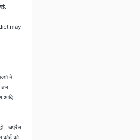
गई.
dict may
यों में
े चल
देश आदि
हीं, अप्रैल
म कोर्ट को