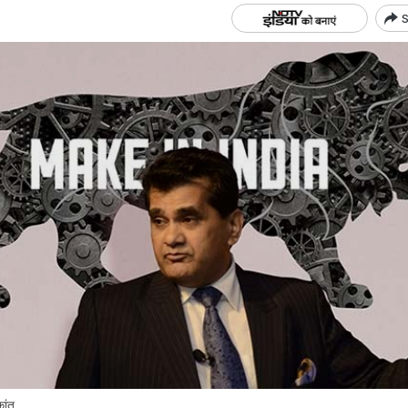
S
त....