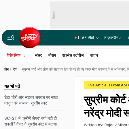
विज्ञापन
LIVE टीवी
ताज़ातरीन
लश्कर के आतंकी लतीफ भट पर ₹15 लाख का इनाम, जम्मू में लगे 'वॉन्टेड' पोस्टर
संसद
मौसम
सक्सेस स्टोरीज
सावन
विशेष लिंक
होम
देश
सुप्रीम कोर्ट और लोगों की सेहत के हित से बड़े हो गए नरेंद्र मोदी सरकार के ये अधिकारी,
This Article is From Apr
यह भी पढ़ें
सुप्रीम कोर्
डेटा चोरी और साइबर अपराध पर सख्त
कानून की जरूरत: सुप्रीम कोर्ट
नरेंद्र मोदी
SC-ST में 'क्रीमी लेयर' क्यों नहीं हो
सकती? केंद्र ने सुप्रीम कोर्ट में बताया
Written by:
Rajeev Mishr