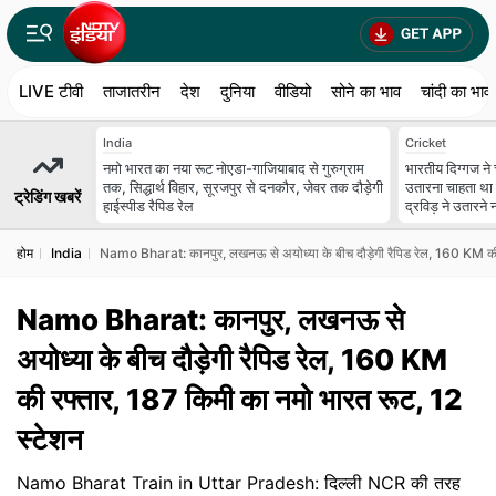
LIVE टीवी
ताजातरीन
देश
दुनिया
वीडियो
सोने का भाव
चांदी का भाव
India
Cricket
नमो भारत का नया रूट नोएडा-गाजियाबाद से गुरुग्राम
भारतीय दिग्गज ने 
तक, सिद्धार्थ विहार, सूरजपुर से दनकौर, जेवर तक दौड़ेगी
उतारना चाहता था 
ट्रेडिंग खबरें
हाईस्पीड रैपिड रेल
द्रविड़ ने उतारने न
होम
India
Namo Bharat: कानपुर, लखनऊ से अयोध्या के बीच दौड़ेगी रैपिड रेल, 160 KM की
Namo Bharat: कानपुर, लखनऊ से
अयोध्या के बीच दौड़ेगी रैपिड रेल, 160 KM
की रफ्तार, 187 किमी का नमो भारत रूट, 12
स्टेशन
Namo Bharat Train in Uttar Pradesh: दिल्ली NCR की तरह