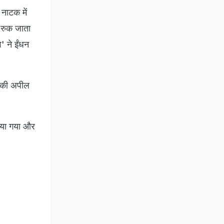
 नाटक में
 रुक जाता
व' ने ईंधन
े की अपील
लिया गया और