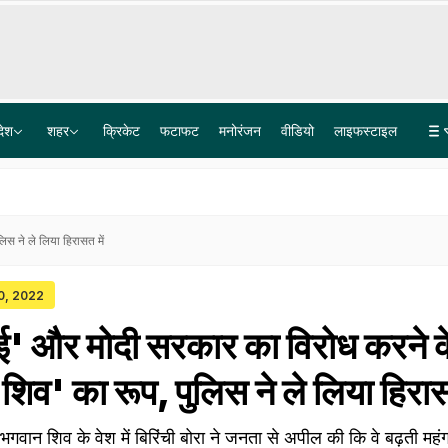
देश
शहर
क्रिकेट
फटाफट
मनोरंजन
वीडियो
लाइफस्टाइल
बेअंत सिंह के हत्यारे जगतार सिंह हवारा के लिए भगवंत मान ने मांगी पैरोल, गवर्नर को लिखा पत्र
सुलह वार्ता फेल: मथुरा में कृष्ण जन्मभूमि के लिए कारसेवा पर महाबैठक, संतों के पहुंच रहे जत्थे, प्रशासन अलर्ट
स ने ले लिया हिरासत में
10, 2022
ाई' और मोदी सरकार का विरोध करने क
िव' का रूप, पुलिस ने ले लिया हिरास
 भगवान शिव के वेश में बिरिंची बोरा ने जनता से अपील की कि वे बढ़ती महंग