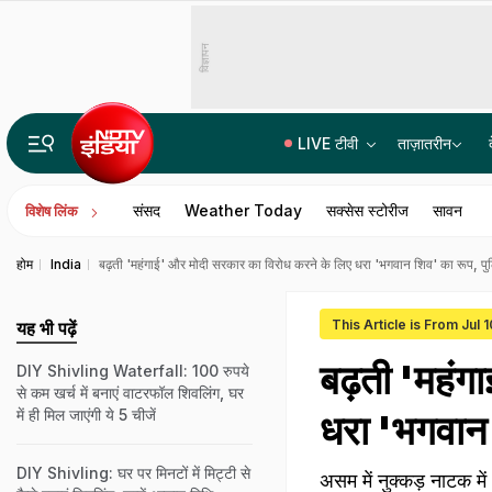
विज्ञापन
LIVE टीवी
ताज़ातरीन
मणिपुर वालों के लिए खुशखबरी! CM ने कर दिया सभी राष्ट्रीय राजमार्गों को खोलने का ऐलान
संसद
Weather Today
सक्सेस स्टोरीज
सावन
विशेष लिंक
होम
India
बढ़ती 'महंगाई' और मोदी सरकार का विरोध करने के लिए धरा 'भगवान शिव' का रूप, पुलि
This Article is From Jul 
यह भी पढ़ें
बढ़ती 'महंग
DIY Shivling Waterfall: 100 रुपये
से कम खर्च में बनाएं वाटरफॉल शिवलिंग, घर
में ही म‍िल जाएंगी ये 5 चीजें
धरा 'भगवान श
DIY Shivling: घर पर मिनटों में मिट्टी से
असम में नुक्कड़ नाटक में