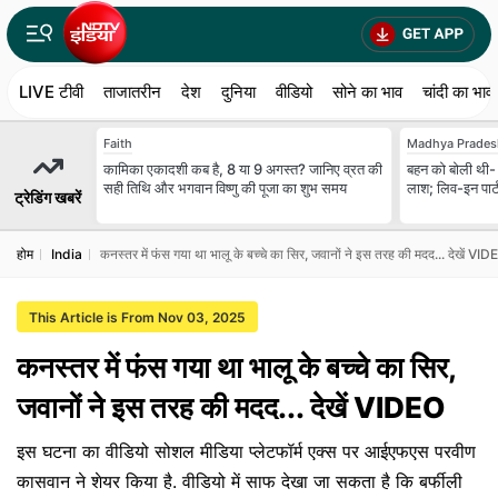
LIVE टीवी
ताजातरीन
देश
दुनिया
वीडियो
सोने का भाव
चांदी का भाव
Faith
Madhya Prades
कामिका एकादशी कब है, 8 या 9 अगस्त? जानिए व्रत की
बहन को बोली थी- '
सही तिथि और भगवान विष्णु की पूजा का शुभ समय
लाश; लिव-इन पार्
ट्रेडिंग खबरें
होम
India
कनस्तर में फंस गया था भालू के बच्चे का सिर, जवानों ने इस तरह की मदद... देखें VI
This Article is From Nov 03, 2025
कनस्तर में फंस गया था भालू के बच्चे का सिर,
जवानों ने इस तरह की मदद... देखें VIDEO
इस घटना का वीडियो सोशल मीडिया प्लेटफॉर्म एक्स पर आईएफएस परवीण
कासवान ने शेयर किया है. वीडियो में साफ देखा जा सकता है कि बर्फीली