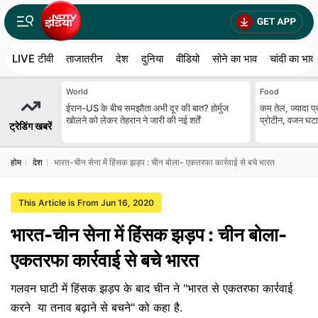
LIVE टीवी
ताजातरीन
देश
दुनिया
वीडियो
सोने का भाव
चांदी का भाव
World
Food
ईरान-US के बीच समझौता अभी दूर की बात? होर्मुज
कम तेल, ज्यादा प्र
खोलने को लेकर तेहरान ने जारी की नई शर्तें
प्रोटीन, वजन घटाने
ट्रेडिंग खबरें
होम
देश
भारत-चीन सेना में हिंसक झड़प : चीन बोला- एकतरफा कार्रवाई से बचे भारत
This Article is From Jun 16, 2020
भारत-चीन सेना में हिंसक झड़प : चीन बोला-
एकतरफा कार्रवाई से बचे भारत
गलवन घाटी में हिंसक झड़प के बाद चीन ने "भारत से एकतरफा कार्रवाई
करने या तनाव बढ़ाने से बचने" को कहा है.