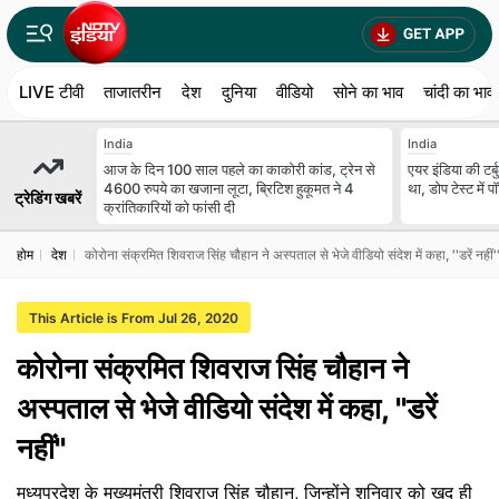
LIVE टीवी
ताजातरीन
देश
दुनिया
वीडियो
सोने का भाव
चांदी का भाव
India
India
आज के दिन 100 साल पहले का काकोरी कांड, ट्रेन से
एयर इंडिया की टर्ब
4600 रुपये का खजाना लूटा, ब्रिटिश हुकूमत ने 4
था, डोप टेस्ट में 
ट्रेडिंग खबरें
क्रांतिकारियों को फांसी दी
होम
देश
कोरोना संक्रमित शिवराज सिंह चौहान ने अस्पताल से भेजे वीडियो संदेश में कहा, ''डरें नहीं'
This Article is From Jul 26, 2020
कोरोना संक्रमित शिवराज सिंह चौहान ने
अस्पताल से भेजे वीडियो संदेश में कहा, ''डरें
नहीं''
मध्यप्रदेश के मुख्यमंत्री शिवराज सिंह चौहान, जिन्होंने शनिवार को खुद ही