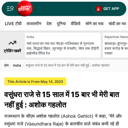
LIVE टीवी
ताजातरीन
देश
दुनिया
वीडियो
सोने का भाव
चांदी का भाव
India
Rajasthan New
नमो भारत का नया रूट नोएडा-गाजियाबाद से गुरुग्राम
बांसवाड़ा-डूंगरप
तक, सिद्धार्थ विहार, सूरजपुर से दनकौर, जेवर तक दौड़ेगी
हजार करोड़ के बज
ट्रेडिंग खबरें
हाईस्पीड रैपिड रेल
रफ्तार
होम
India
वसुंधरा राजे से 15 साल में 15 बार भी मेरी बात नहीं हुई : अशोक गहलोत
This Article is From May 14, 2023
वसुंधरा राजे से 15 साल में 15 बार भी मेरी बात
नहीं हुई : अशोक गहलोत
राजस्थान के सीएम अशोक गहलोत (Ashok Gehlot) ने कहा, ‘‘मेरे और
वसुंधरा राजे (Vasundhara Raje) के बातचीत वाले संबंध कभी रहे ही