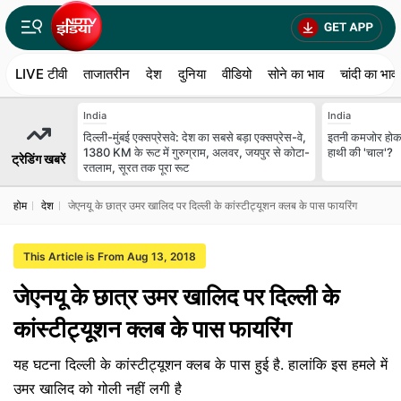
LIVE टीवी
ताजातरीन
देश
दुनिया
वीडियो
सोने का भाव
चांदी का भाव
India
India
दिल्ली-मुंबई एक्सप्रेसवे: देश का सबसे बड़ा एक्सप्रेस-वे,
इतनी कमजोर होकर भी
1380 KM के रूट में गुरुग्राम, अलवर, जयपुर से कोटा-
हाथी की 'चाल'?
ट्रेडिंग खबरें
रतलाम, सूरत तक पूरा रूट
होम
देश
जेएनयू के छात्र उमर खालिद पर दिल्ली के कांस्टीट्यूशन क्लब के पास फायरिंग
This Article is From Aug 13, 2018
जेएनयू के छात्र उमर खालिद पर दिल्ली के
कांस्टीट्यूशन क्लब के पास फायरिंग
यह घटना दिल्ली के कांस्टीट्यूशन क्लब के पास हुई है. हालांकि इस हमले में
उमर खालिद को गोली नहीं लगी है