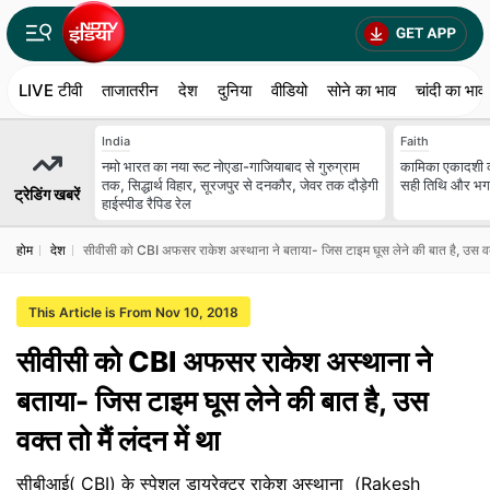
LIVE टीवी
ताजातरीन
देश
दुनिया
वीडियो
सोने का भाव
चांदी का भाव
India
Faith
नमो भारत का नया रूट नोएडा-गाजियाबाद से गुरुग्राम
कामिका एकादशी क
तक, सिद्धार्थ विहार, सूरजपुर से दनकौर, जेवर तक दौड़ेगी
सही तिथि और भगवा
ट्रेडिंग खबरें
हाईस्पीड रैपिड रेल
होम
देश
सीवीसी को CBI अफसर राकेश अस्थाना ने बताया- जिस टाइम घूस लेने की बात है, उस वक्त 
This Article is From Nov 10, 2018
सीवीसी को CBI अफसर राकेश अस्थाना ने
बताया- जिस टाइम घूस लेने की बात है, उस
वक्त तो मैं लंदन में था
सीबीआई( CBI) के स्पेशल डायरेक्टर राकेश अस्थाना (Rakesh