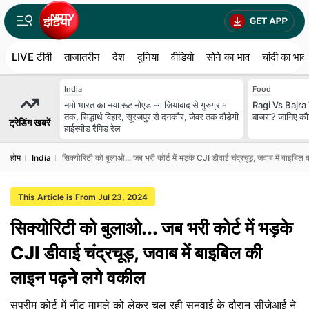
LIVE टीवी
ताजातरीन
देश
दुनिया
वीडियो
सोने का भाव
चांदी का भाव
India
Food
नमो भारत का नया रूट नोएडा-गाजियाबाद से गुरुग्राम
Ragi Vs Bajra V
तक, सिद्धार्थ विहार, सूरजपुर से दनकौर, जेवर तक दौड़ेगी
बाजरा? जानिए कौन
ट्रेडिंग खबरें
हाईस्पीड रैपिड रेल
होम
India
सिक्योरिटी को बुलाओ... जब भरी कोर्ट में भड़के CJI डीवाई चंद्रचूड़, जवाब में बाइबि
This Article is From Jul 23, 2024
सिक्योरिटी को बुलाओ... जब भरी कोर्ट में भड़के
CJI डीवाई चंद्रचूड़, जवाब में बाइबिल की
लाइन पढ़ने लगे वकील
सुप्रीम कोर्ट में नीट मामले को लेकर चल रही सुनवाई के दौरान सीजेआई ने