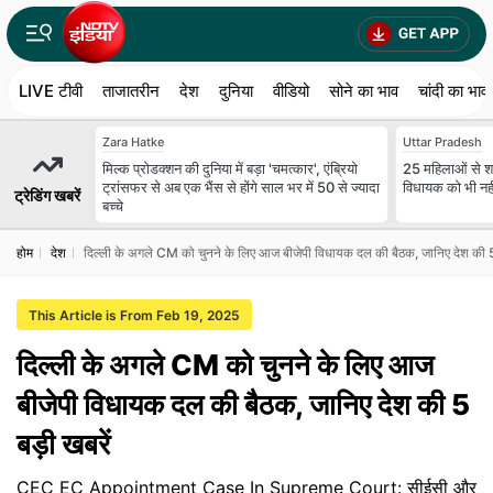
LIVE टीवी
ताजातरीन
देश
दुनिया
वीडियो
सोने का भाव
चांदी का भाव
Zara Hatke
Uttar Pradesh
मिल्क प्रोडक्शन की दुनिया में बड़ा 'चमत्कार', एंब्रियो
25 मह‍िलाओं से शा
ट्रांसफर से अब एक भैंस से होंगे साल भर में 50 से ज्यादा
व‍िधायक को भी नहीं 
ट्रेडिंग खबरें
बच्चे
होम
देश
दिल्ली के अगले CM को चुनने के लिए आज बीजेपी विधायक दल की बैठक, जानिए देश की 5 
This Article is From Feb 19, 2025
दिल्ली के अगले CM को चुनने के लिए आज
बीजेपी विधायक दल की बैठक, जानिए देश की 5
बड़ी खबरें
CEC EC Appointment Case In Supreme Court: सीईसी और