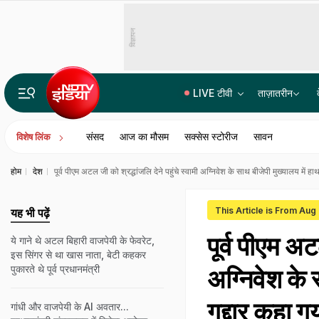
विज्ञापन
LIVE टीवी
ताज़ातरीन
हिंदू से इस्लाम अपनाने वालों को OBC आरक्षण देने का मामला, सुप्रीम कोर्ट ने सुरक्षित रखा फैसला
संसद
आज का मौसम
सक्सेस स्टोरीज
सावन
विशेष लिंक
होम
देश
पूर्व पीएम अटल जी को श्रद्धांजलि देने पहुंचे स्वामी अग्निवेश के साथ बीजेपी मुख्यालय में हा
This Article is From Aug
यह भी पढ़ें
पूर्व पीएम अट
ये गाने थे अटल बिहारी वाजपेयी के फेवरेट,
इस सिंगर से था खास नाता, बेटी कहकर
पुकारते थे पूर्व प्रधानमंत्री
अग्निवेश के 
गद्दार कहा ग
गांधी और वाजपेयी के AI अवतार...