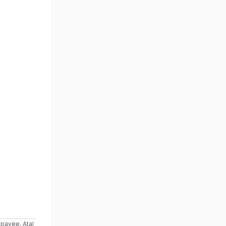
ajpayee
,
Atal