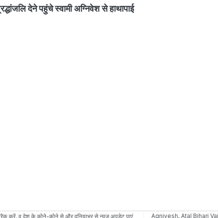
ंजलि देने पहुंचे स्वामी अग्निवेश से हाथापाई
Agnivesh
,
Atal Bihari V
रैक करें, व देश के कोने-कोने से और दुनियाभर से न्यूज़ अपडेट पाएं