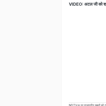
VIDEO: अटल जी को श्रद्धा
NDTV.in
पर ताज़ातरीन ख़बरों को ट्