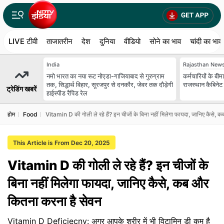
LIVE टीवी
ताजातरीन
देश
दुनिया
वीडियो
सोने का भाव
चांदी का भाव
India
Rajasthan New
नमो भारत का नया रूट नोएडा-गाजियाबाद से गुरुग्राम
कर्मचारियों के बी
तक, सिद्धार्थ विहार, सूरजपुर से दनकौर, जेवर तक दौड़ेगी
राजस्थान कैबिनेट 
ट्रेडिंग खबरें
हाईस्पीड रैपिड रेल
होम
Food
Vitamin D की गोली ले रहे हैं? इन चीजों के बिना नहीं मिलेगा फायदा, जानिए कैसे,
This Article is From Dec 20, 2025
Vitamin D की गोली ले रहे हैं? इन चीजों के
बिना नहीं मिलेगा फायदा, जानिए कैसे, कब और
कितना करना है सेवन
Vitamin D Deficiecny: अगर आपके शरीर में भी विटामिन डी कम है