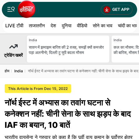
LIVE टीवी
ताजातरीन
देश
दुनिया
वीडियो
सोने का भाव
चांदी का भाव
India
India
सावन में झमाझम बारिश की 2 वजह, समझें क्यों कमजोर
कल का मौसम: दि
पड़ा अलनीनो; दिल्ली टू यूपी बदला मौसम
की बारिश, मौसम वि
ट्रेडिंग खबरें
होम
India
नॉर्थ ईस्ट में अभ्यास का तवांग घटना से कनेक्शन नहीं: चीनी सेना के साथ झड़प के बा
This Article is From Dec 15, 2022
नॉर्थ ईस्ट में अभ्यास का तवांग घटना से
कनेक्शन नहीं: चीनी सेना के साथ झड़प के बाद
IAF का बयान, 10 बातें
भारतीय वायुसेना ने गुरुवार को कहा है कि पूर्वी वायु कमान के पूर्वोत्तर क्षेत्र