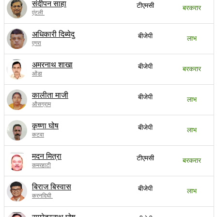
संदीपन साहा
टीएमसी
बरकरार
एंटली
अधिकारी दिब्येदु
बीजेपी
लाभ
एगरा
अमरनाथ शाखा
बीजेपी
बरकरार
ओंडा
कालीता माजी
बीजेपी
लाभ
औसग्राम
कृष्णा घोष
बीजेपी
लाभ
कटवा
मदन मित्रा
टीएमसी
बरकरार
कमरहाटी
बिराज बिस्वास
बीजेपी
लाभ
करनदिघी