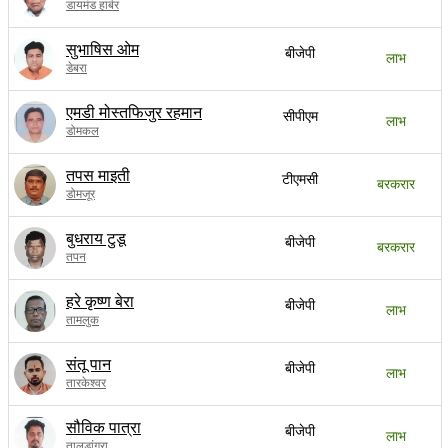
डायमंड हार्बर
सुभाषिस ओम
बीजेपी
लाभ
डेबरा
एमडी मोस्तफिजुर रहमान
सीपीएम
लाभ
डोमकल
तपस माइती
टीएमसी
बरकरार
डोमजूर
बुधराय टुडू
बीजेपी
बरकरार
तपन
हरे कृष्ण बेरा
बीजेपी
लाभ
तामलुक
संतू पान
बीजेपी
लाभ
तारकेश्वर
सौविक पात्रा
बीजेपी
लाभ
तालडांगरा