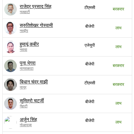
राजेद्र प्रसाद सिंह
टीएमसी
बरकरार
नलहाटी
स्रुतिशेखर गोस्वामी
बीजेपी
लाभ
नवद्वीप
हुमायूं कबीर
एजेयूपी
लाभ
नवादा
पुना भेगरा
बीजेपी
बरकरार
नागराकाटा
बिधान चंद्र माझी
टीएमसी
बरकरार
नानूर
सुमित्रो चटर्जी
बीजेपी
लाभ
नैहाटी
अर्जुन सिंह
बीजेपी
लाभ
नोआपाड़ा