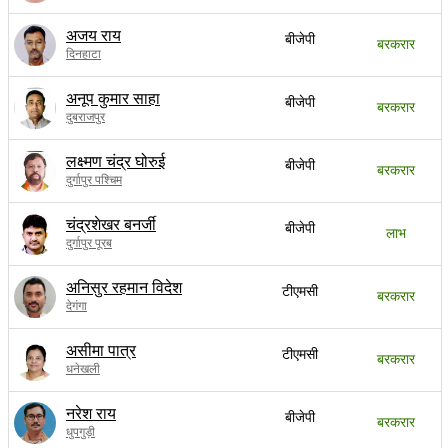
अजय राय
बीजेपी
बरकरार
दिनहाटा
अनूप कुमार साहा
बीजेपी
बरकरार
दुबराजपुर
लक्ष्मण चंद्र घोरुई
बीजेपी
बरकरार
दुर्गापुर पश्चिम
चंद्रशेखर बनर्जी
बीजेपी
लाभ
दुर्गापुर पूरब
अनिसुर रहमान विदेश
टीएमसी
बरकरार
देगंगा
असीमा पात्र
टीएमसी
बरकरार
धनेखली
नरेश राय
बीजेपी
बरकरार
धुपगुड़ी