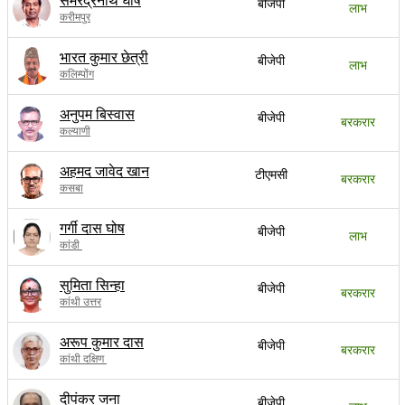
समरेद्रनाथ घोष
बीजेपी
लाभ
करीमपुर
भारत कुमार छेत्री
बीजेपी
लाभ
कलिम्पोंग
अनुपम बिस्वास
बीजेपी
बरकरार
कल्याणी
अहमद जावेद खान
टीएमसी
बरकरार
कसबा
गर्गी दास घोष
बीजेपी
लाभ
कांडी
सुमिता सिन्हा
बीजेपी
बरकरार
कांथी उत्तर
अरूप कुमार दास
बीजेपी
बरकरार
कांथी दक्षिण
दीपंकर जना
बीजेपी