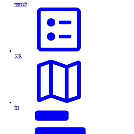
महारथी
SIR
मैप