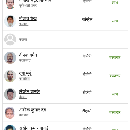
गोपाल चट्टोपाध्याय
बीजेपी
लाभ
पूर्बस्थली उत्तर
मोतात शेख
कांग्रेस
लाभ
फरक्का
फलता
दीपक बर्मन
बीजेपी
बरकरार
फलाकाटा
दुर्गा मुर्मू
बीजेपी
बरकरार
फांसीदेवा
लैब्सेन बास्के
बीजेपी
लाभ
बंदवान
अशोक कुमार देब
टीएमसी
बरकरार
बज बज
सुखेन कुमार बागड़ी
बीजेपी