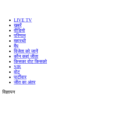
LIVE TV
खबरें
वीडियो
परिणाम
महारथी
मैप
विजेता को जानें
कौन कहां जीता
किसका वोट किसको
SIR
वोट
पार्टीवार
जीत का अंतर
विज्ञापन