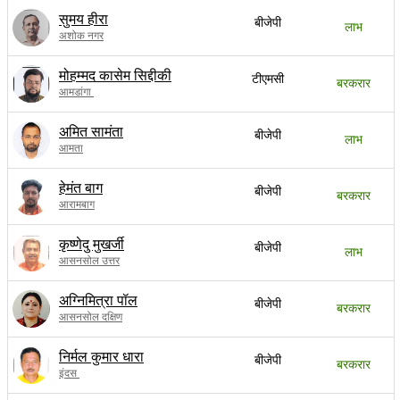
सुमय हीरा
बीजेपी
लाभ
अशोक नगर
मोहम्मद कासेम सिद्दीकी
टीएमसी
बरकरार
आमडांगा
अमित सामंता
बीजेपी
लाभ
आमता
हेमंत बाग
बीजेपी
बरकरार
आरामबाग
कृष्णेदु मुखर्जी
बीजेपी
लाभ
आसनसोल उत्तर
अग्निमित्रा पॉल
बीजेपी
बरकरार
आसनसोल दक्षिण
निर्मल कुमार धारा
बीजेपी
बरकरार
इंदस