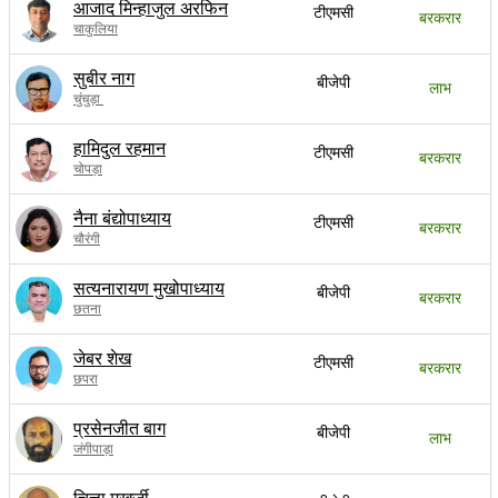
आजाद मिन्हाजुल अरफिन
टीएमसी
बरकरार
चाकुलिया
सुबीर नाग
बीजेपी
लाभ
चुंचुड़ा
हामिदुल रहमान
टीएमसी
बरकरार
चोपड़ा
नैना बंद्योपाध्याय
टीएमसी
बरकरार
चौरंगी
सत्यनारायण मुखोपाध्याय
बीजेपी
बरकरार
छतना
जेबर शेख
टीएमसी
बरकरार
छपरा
प्रसेनजीत बाग
बीजेपी
लाभ
जंगीपाड़ा