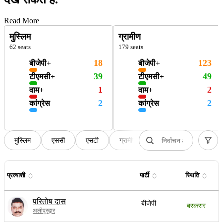
Read More
मुस्लिम
ग्रामीण
62 seats
179 seats
18
123
बीजेपी+
बीजेपी+
39
49
टीएमसी+
टीएमसी+
1
2
वाम+
वाम+
2
2
कांग्रेस
कांग्रेस
मुस्लिम
एससी
एसटी
ग्रामीण
अर्ध-शहरी
प्रत्याशी
पार्टी
स्थिति
परितोष दास
बीजेपी
बरकरार
अलीपुरद्वार