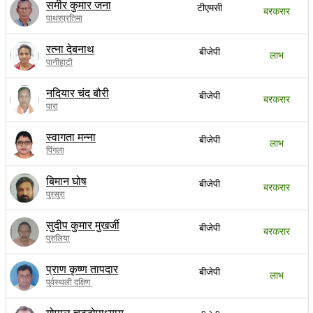
समीर कुमार जना
टीएमसी
बरकरार
पाथरप्रतिमा
रत्ना देबनाथ
बीजेपी
लाभ
पानीहाटी
नदियार चंद बौरी
बीजेपी
बरकरार
पारा
स्वागता मन्ना
बीजेपी
लाभ
पिंगला
बिमान घोष
बीजेपी
बरकरार
पुरसुरा
सुदीप कुमार मुखर्जी
बीजेपी
बरकरार
पुरुलिया
प्राण कृष्ण तापदार
बीजेपी
लाभ
पुर्वस्थली दक्षिण