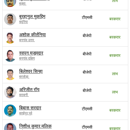
लाभ
बड़वा
बुरहानुल मुकद्दिम
टीएमसी
बरकरार
बदुरिया
अशोक कीर्तनिया
बीजेपी
बरकरार
बनगांव उत्तर
स्वपन मजूमदार
बीजेपी
बरकरार
बनगांव दक्षिण
बिलेश्वर सिन्हा
बीजेपी
लाभ
बरजोड़ा
अरिजीत रॉय
बीजेपी
लाभ
बराबनी
बिबास सरदार
टीएमसी
बरकरार
बरुईपुर पुर्व
निशीथ कुमार मलिक
टीएमसी
बरकरार