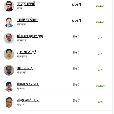
प्रसून बनर्जी
टीएमसी
बरकरार
चंचल
स्वाति खंडोकर
टीएमसी
बरकरार
चंडीतला
दीपांजन कुमार गुहा
बीजेपी
लाभ
चंदननगर
सुकांता डोलुई
बीजेपी
लाभ
चंद्रकोणा
दिलीप सिंह
बीजेपी
लाभ
चंपादानी
बंकिम चंद्र घोष
बीजेपी
बरकरार
चकदहा
पीयूष कांती दास
बीजेपी
लाभ
चांदीपुर