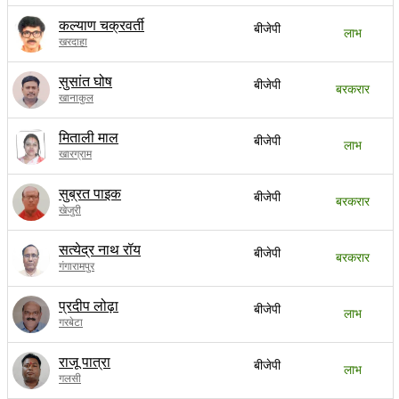
कल्याण चक्रवर्ती
बीजेपी
लाभ
खरदाहा
सुसांत घोष
बीजेपी
बरकरार
खानाकुल
मिताली माल
बीजेपी
लाभ
खारग्राम
सुब्रत पाइक
बीजेपी
बरकरार
खेजुरी
सत्येद्र नाथ रॉय
बीजेपी
बरकरार
गंगारामपुर
प्रदीप लोढ़ा
बीजेपी
लाभ
गरबेटा
राजू पात्रा
बीजेपी
लाभ
गलसी