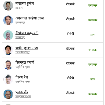
मोसारफ हुसैन
टीएमसी
बरकरार
इटाहार
अग्रवाल कन्हैया लाल
टीएमसी
बरकरार
इस्लामपुर
दीपांजन चक्रवर्ती
बीजेपी
लाभ
उत्तरपाड़ा
समीर कुमार पांजा
टीएमसी
बरकरार
उदयनरायणपुर
रितब्रत बनर्जी
टीएमसी
बरकरार
उलुबेरिया पुरबा
चिरण बेरा
बीजेपी
लाभ
उलूबेरिया उत्तर
पुलक रॉय
टीएमसी
बरकरार
उलूबेरिया दक्षिण