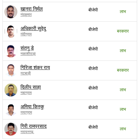
खानरा निर्मल
बीजेपी
लाभ
नंदकुमार
अधिकारी सुवेदु
बीजेपी
बरकरार
नंदीग्राम
संतनु डे
बीजेपी
लाभ
नकाशीपाड़ा
गिरिजा शंकर राय
बीजेपी
बरकरार
नटबाड़ी
दिलीप साहा
बीजेपी
लाभ
नबाग्राम
अमिया किस्कु
बीजेपी
लाभ
नयाग्राम
गिरी रामप्रसाद
बीजेपी
लाभ
नरायनगढ़