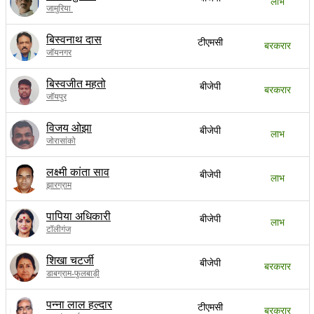
लाभ
जामुरिया
बिस्वनाथ दास
टीएमसी
बरकरार
जॉयनगर
बिस्वजीत महतो
बीजेपी
बरकरार
जॉयपुर
विजय ओझा
बीजेपी
लाभ
जोरासांको
लक्ष्मी कांता साव
बीजेपी
लाभ
झारग्राम
पापिया अधिकारी
बीजेपी
लाभ
टॉलीगंज
शिखा चटर्जी
बीजेपी
बरकरार
डाबग्राम-फुलबाड़ी
पन्ना लाल हल्दार
टीएमसी
बरकरार