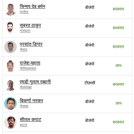
चिन्मय देब बर्मन
बीजेपी
बरकरार
गाजोल
सुब्रत ठाकुर
बीजेपी
बरकरार
गायघाटा
प्रसांत डिगार
बीजेपी
बरकरार
गोघाट
राजेश महाता
बीजेपी
लाभ
गोपीवल्लभपुर
एमडी गुलाम रब्बानी
टीएमसी
बरकरार
गोलपोखर
बिकर्णा नस्कर
बीजेपी
लाभ
गोसाबा
सीतल कपाट
बीजेपी
बरकरार
घाटल