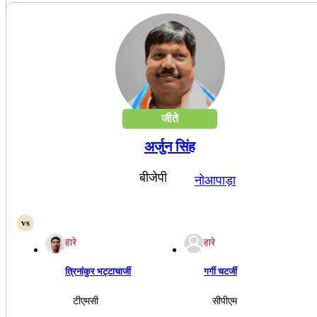
जीते
अर्जुन सिंह
बीजेपी
नोआपाड़ा
हारे
हारे
त्रिनांकुर भट्टाचार्जी
गर्गी चटर्जी
टीएमसी
सीपीएम