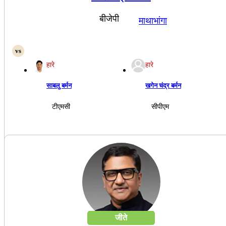
बीजेपी
माथाभांगा
हारे
हारे
साबलु बर्मन
खगेन चंद्र बर्मन
टीएमसी
सीपीएम
जीते