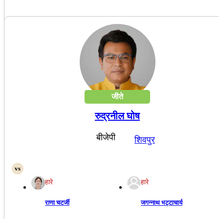
जीते
रुद्रनील घोष
बीजेपी
शिवपुर
हारे
हारे
राणा चटर्जी
जगन्नाथ भट्टाचार्य