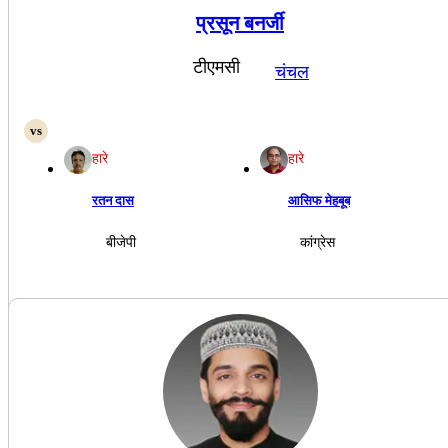
प्रसून बनर्जी
टीएमसी
चंचल
हारे
हारे
रतन दास
आसिफ मेहबूब
बीजेपी
कांग्रेस