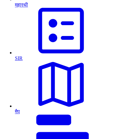
महारथी
SIR
मैप