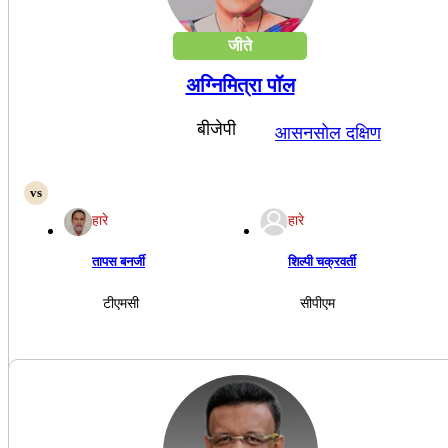
जीते
अग्निमित्रा पॉल
बीजेपी
आसनसोल दक्षिण
हारे
हारे
तापस बनर्जी
शिल्पी चक्रवर्ती
टीएमसी
सीपीएम