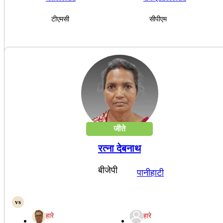
टीएमसी
सीपीएम
जीते
रत्ना देबनाथ
बीजेपी
पानीहाटी
हारे
हारे