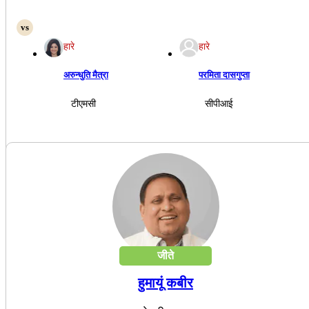
हारे
हारे
अरुन्धुति मैत्रा
परमिता दासगुप्ता
टीएमसी
सीपीआई
जीते
हुमायूं कबीर