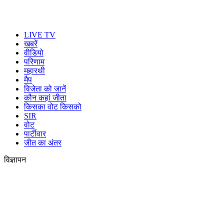
LIVE TV
खबरें
वीडियो
परिणाम
महारथी
मैप
विजेता को जानें
कौन कहां जीता
किसका वोट किसको
SIR
वोट
पार्टीवार
जीत का अंतर
विज्ञापन