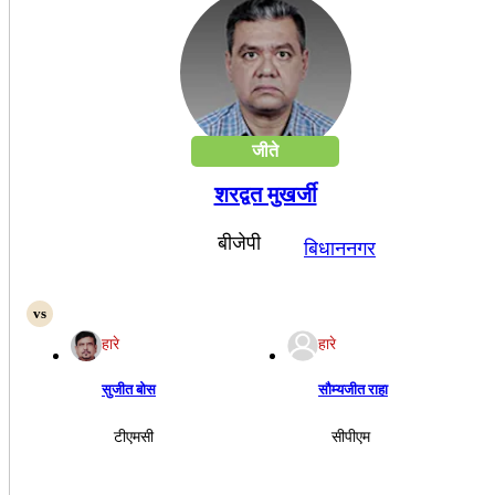
जीते
शरद्वत मुखर्जी
बीजेपी
बिधाननगर
हारे
हारे
सुजीत बोस
सौम्यजीत राहा
टीएमसी
सीपीएम