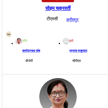
सोहम चक्रवर्ती
टीएमसी
करीमपुर
जीते
हारे
समरेद्रनाथ घोष
प्रभास मजूमदार
बीजेपी
सीपीएम