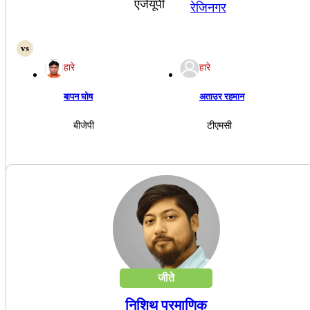
एजेयूपी
रेजिनगर
हारे
हारे
बापन घोष
अताउर रहमान
बीजेपी
टीएमसी
जीते
निशिथ प्रमाणिक