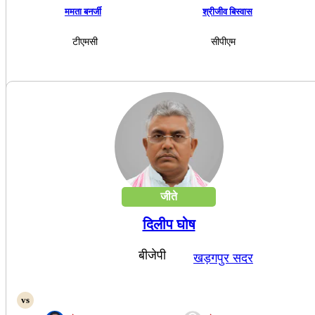
ममता बनर्जी
श्रीजीव बिस्वास
टीएमसी
सीपीएम
जीते
दिलीप घोष
बीजेपी
खड़गपुर सदर