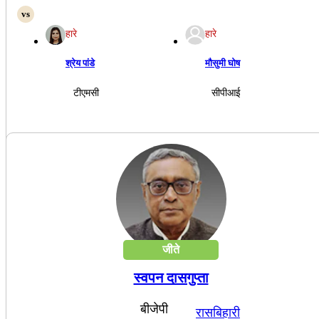
हारे
हारे
श्रेय पांडे
मौसुमी घोष
टीएमसी
सीपीआई
जीते
स्वपन दासगुप्ता
बीजेपी
रासबिहारी