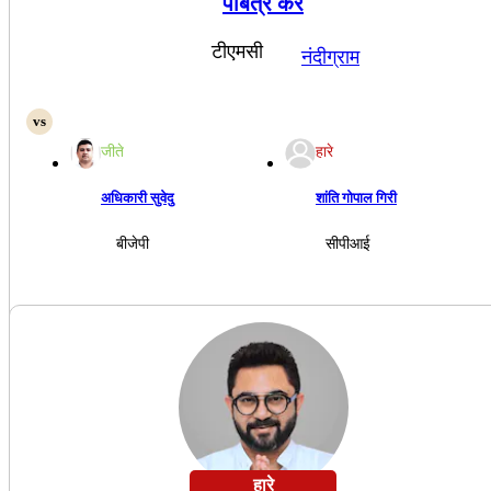
पबित्र कर
टीएमसी
नंदीग्राम
जीते
हारे
अधिकारी सुवेदु
शांति गोपाल गिरी
बीजेपी
सीपीआई
हारे