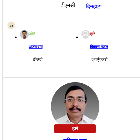
टीएमसी
दिनहाटा
जीते
हारे
अजय राय
बिकास मंडल
बीजेपी
एआईएफबी
हारे