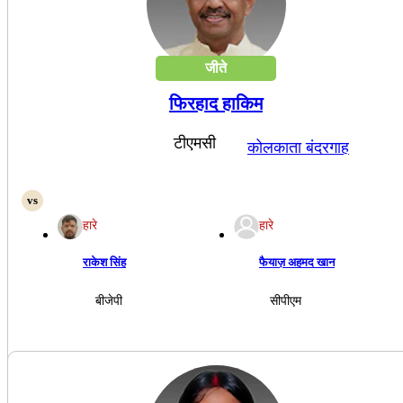
जीते
फिरहाद हाकिम
टीएमसी
कोलकाता बंदरगाह
हारे
हारे
राकेश सिंह
फैयाज़ अहमद खान
बीजेपी
सीपीएम