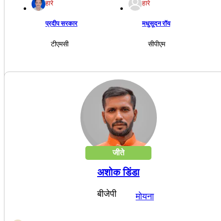
हारे
हारे
प्रदीप सरकार
मधुसूदन रॉय
टीएमसी
सीपीएम
जीते
अशोक डिंडा
बीजेपी
मोयना