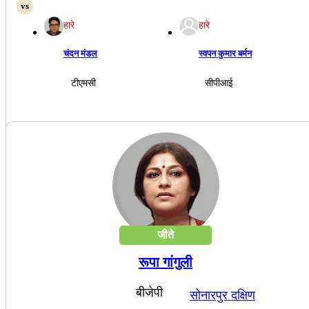
हारे
हारे
चंदन मंडल
स्वपन कुमार बर्मन
टीएमसी
सीपीआई
जीते
रूपा गांगुली
बीजेपी
सोनारपुर दक्षिण