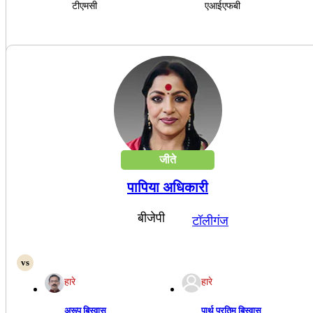
टीएमसी
एआईएफबी
जीते
पापिया अधिकारी
बीजेपी
टॉलीगंज
हारे
हारे
अरूप बिस्वास
पार्थ प्रतिम बिस्वास