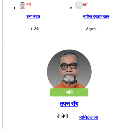
हारे
हारे
राणा मंडल
साहिना मुमताज खान
बीजेपी
टीएमसी
जीते
तपस रॉय
बीजेपी
मानिकतला