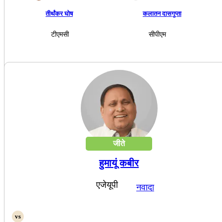
तीर्थंकर घोष
कलातन दासगुप्ता
टीएमसी
सीपीएम
जीते
हुमायूं कबीर
एजेयूपी
नवादा