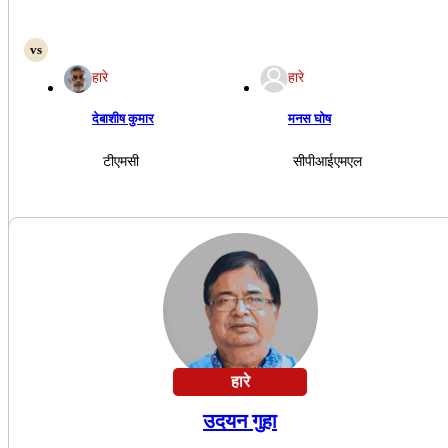
हारे
हारे
देबाशीष कुमार
मनस घोष
टीएमसी
सीपीआईएमएल
हारे
उदयन गुहा