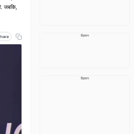
है. जबकि,
विज्ञापन
hare
विज्ञापन