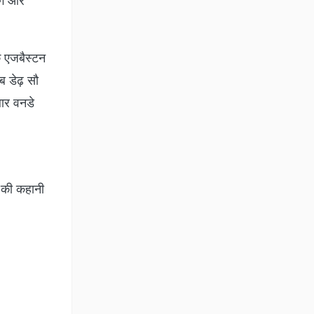
ंगे और
े एजबैस्टन
ब डेढ़ सौ
बार वनडे
े की कहानी