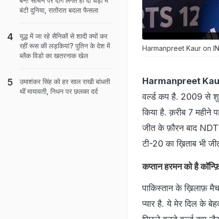
बैन! सचिन पर दाग लगते ही दो धड़ों में
बंटी दुनिया, रातोंरात बदला फैसला
युद्ध में जा रहे सैनिकों से शादी क्यों कर
रहीं रूस की लड़कियां? पुतिन के देश में
Harmanpreet Kaur on I
ब्लैक विडो का खतरनाक खेल
Harmanpreet Kau
उमाशंकर सिंह को हर साल राखी बांधती
थीं मायावती, न‍िधन पर छलका दर्द
वर्ल्ड कप है. 2009 से श
किया है. क़रीब 7 महीने 
जीत के फ़ौरन बाद NDTV स
टी-20 का ख़िताब भी जीतन
कप्तान हरमन को है कॉन्फ़ि
पाकिस्तान के ख़िलाफ़ मै
प्यार है. ये मेर दिल के बेह