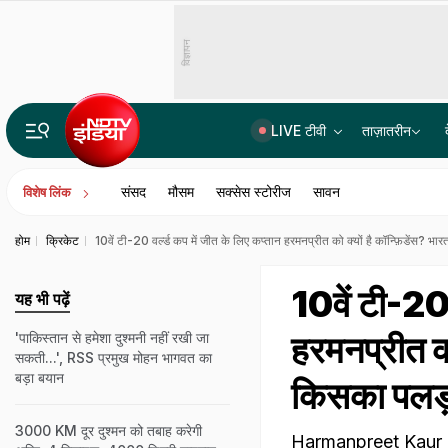
विज्ञापन
LIVE टीवी
ताज़ातरीन
जिनका इंस्टाग्राम अकाउंट सीमित हुआ, मुझे डीएम करें, हम मिलकर मेटा पर दबाव डालेंगेः केजरीवाल
संसद
मौसम
सक्सेस स्टोरीज
सावन
विशेष लिंक
होम
क्रिकेट
10वें टी-20 वर्ल्ड कप में जीत के लिए कप्तान हरमनप्रीत को क्यों है कॉन्फ़िडेंस? भ
10वें टी-20 
यह भी पढ़ें
हरमनप्रीत को
'पाकिस्तान से हमेशा दुश्मनी नहीं रखी जा
सकती...', RSS प्रमुख मोहन भागवत का
बड़ा बयान
किसका पलड़
3000 KM दूर दुश्मन को तबाह करेगी
Harmanpreet Kaur o