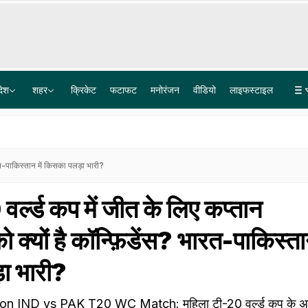
देश
शहर
क्रिकेट
फटाफट
मनोरंजन
वीडियो
लाइफस्टाइल
तरुण तेजपाल कैसे पहुंच गए जेल, वो बातें जो लोअर कोर्ट ने इग्नोर की, लेकिन हाईकोर्ट ने माना पुख्ता सबूत
'पाकिस्तान से हमेशा दुश्मनी नहीं रखी जा सकती...', RSS प्रमुख मोहन भागवत का बड़ा बयान
ारत-पाकिस्तान में किसका पलड़ा भारी?
वर्ल्ड कप में जीत के लिए कप्तान
 क्यों है कॉन्फ़िडेंस? भारत-पाकिस्तान
ा भारी?
n IND vs PAK T20 WC Match: महिला टी-20 वर्ल्ड कप के अप