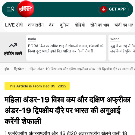
LIVE टीवी
ताजातरीन
देश
दुनिया
वीडियो
सोने का भाव
चांदी का भाव
India
World
FCRA बिल पर अमित शाह ने संभाली कमान, शंकाओं को
युद्ध में जा रहे सै
किया दूर; अगले हफ्ते बिल पारित कराने की तैयारी
लड़कियां? पुतिन क
ट्रेडिंग खबरें
होम
क्रिकेट
महिला अंडर-19 विश्व कप और दक्षिण अफ्रीका अंडर-19 द्विपक्षीय दौरे पर भारत की
This Article is From Dec 05, 2022
महिला अंडर-19 विश्व कप और दक्षिण अफ्रीका
अंडर-19 द्विपक्षीय दौरे पर भारत की अगुआई
करेंगी शेफाली
1 एकदिवसीय अंतरराष्ट्रीय और 46 टी20 अंतरराष्ट्रीय खेलने वाली 18