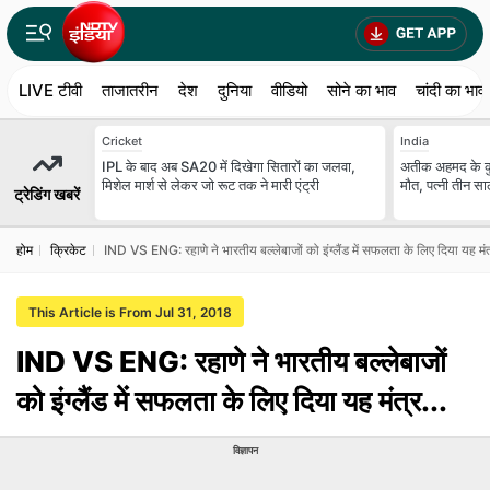
LIVE टीवी
ताजातरीन
देश
दुनिया
वीडियो
सोने का भाव
चांदी का भाव
Cricket
India
IPL के बाद अब SA20 में दिखेगा सितारों का जलवा,
अतीक अहमद के कुनब
मिशेल मार्श से लेकर जो रूट तक ने मारी एंट्री
मौत, पत्नी तीन स
ट्रेडिंग खबरें
होम
क्रिकेट
IND VS ENG: रहाणे ने भारतीय बल्‍लेबाजों को इंग्‍लैंड में सफलता के लिए दिया यह मंत्
This Article is From Jul 31, 2018
IND VS ENG: रहाणे ने भारतीय बल्‍लेबाजों
को इंग्‍लैंड में सफलता के लिए दिया यह मंत्र...
विज्ञापन