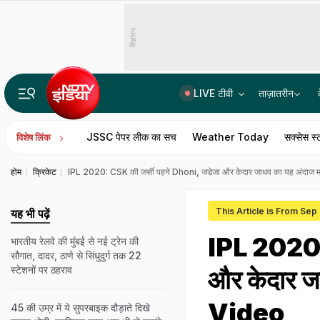
विज्ञापन
LIVE टीवी
ताज़ातरीन
रांची प्रदर्शन पर बड़ी खबर, JPSC वित्तीय अनियमितता की जांच ED से कराएगी सरकार
JSSC पेपर लीक का सच
Weather Today
सक्सेस स्
विशेष लिंक
होम
क्रिकेट
IPL 2020: CSK की जर्सी पहने Dhoni, जडेजा और केदार जाधव का यह अंदाज मचा 
This Article is From Sep
यह भी पढ़ें
IPL 2020:
भारतीय रेलवे की मुंबई से नई ट्रेन की
सौगात, दादर, ठाणे से सिंधुदुर्ग तक 22
स्टेशनों पर ठहराव
और केदार जा
Video
45 की उम्र में ये सुपरबाइक दौड़ाते दिखे