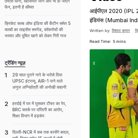
एमएस धोनी, खासियत जान आप भी हो जाएंगे
फैन, इतनी है कीमत
आईपीएल 2020 (IPL 202
इंडियंस (Mumbai India
क्रिकेट क्लब ऑफ इंडिया की कैंटीन समेत 5
क्लबों का लाइसेंस सस्पेंड, कॉकरोचों की
Written by:
विशाल कुमार
क
भरमार और दूषित खाने को लेकर गिरी गाज
Read Time:
5 mins
ट्रेंडिंग न्यूज़
29 साल पुराने गाने के भरोसे दिया
UPSC इंटरव्यू, AIR-1 पाने वाले
अनुज अग्निहोत्री की अनोखी कहानी
हरदोई में घर में घुसकर टीचर का रेप,
BRC क्लर्क पर दरिंदगी का आरोप,
शिक्षा विभाग में हड़कंप
दिल्ली-NCR में कब तक बरसेंगे बादल,