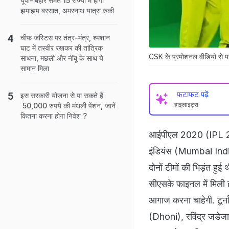
यूपी-बिहार समेत 15 राज्यों में होगी
झमाझम बरसात, अमरनाथ यात्रा रुकी
चीफ जस्टिस पर तंत्र-मंत्र, श्मशान
घाट में तस्‍वीर रखकर की तांत्रिक
CSK के प्रमोशनल वीडियो से 
साधना, मछली और नींबू के साथ ये
सामान मिला
फटाफट पढ़ें
इस सरकारी योजना से पा सकते हैं
हाइलाइट्स
50,000 रुपये की मंथली पेंशन, जानें
कितना करना होगा निवेश ?
आईपीएल 2020 (IPL 202
इंडियंस (Mumbai India
दोनों टीमों की भिड़ंत हु
सीएसके फाइनल में मिली हा
आगाज करना चाहेगी. टूर्नाम
(Dhoni), रविंद्र जडे