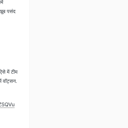
ें
 खूब पसंद
से में टीम
ं वॉट्सन.
qZSQVu