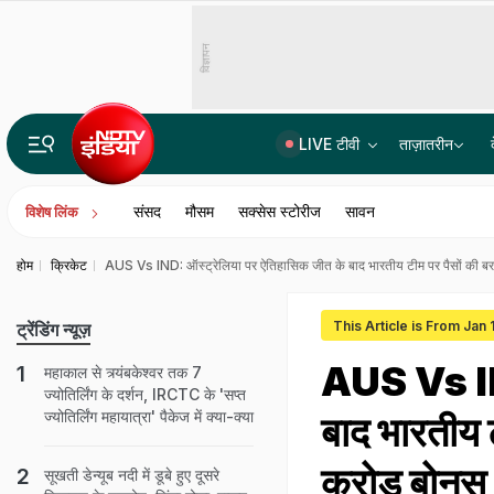
विज्ञापन
LIVE टीवी
ताज़ातरीन
भारत में बैठकर अमेरिका में लगा रहे थे करोड़ों का चूना, CBI ने साइबर गैंग का किया पर्दाफाश; 4 गिरफ्ता
संसद
मौसम
सक्सेस स्टोरीज
सावन
विशेष लिंक
होम
क्रिकेट
AUS Vs IND: ऑस्ट्रेलिया पर ऐतिहासिक जीत के बाद भारतीय टीम पर पैसों की ब
This Article is From Jan 
ट्रेंडिंग न्यूज़
AUS Vs IND
महाकाल से त्र्यंबकेश्वर तक 7
ज्योतिर्लिंग के दर्शन, IRCTC के 'सप्त
ज्योतिर्लिंग महायात्रा' पैकेज में क्या-क्या
बाद भारतीय 
करोड़ बोनस
सूखती डेन्यूब नदी में डूबे हुए दूसरे