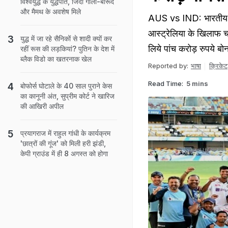
विश्वयुद्ध के युद्धपोत, जिंदा गोला-बारूद
और मैमथ के अवशेष मिले
AUS vs IND: भारतीय क
आस्ट्रेलिया के खिलाफ चा
युद्ध में जा रहे सैनिकों से शादी क्यों कर
लिये पांच करोड़ रुपये ब
रहीं रूस की लड़कियां? पुतिन के देश में
ब्लैक विडो का खतरनाक खेल
Reported by:
भाषा
क्रिकेट
Read Time:
5 mins
बोफोर्स घोटाले के 40 साल पुराने केस
का कानूनी अंत, सुप्रीम कोर्ट ने खारिज
की आखिरी अपील
प्रयागराज में राहुल गांधी के कार्यक्रम
'छात्रों की गूंज' को मिली हरी झंडी,
केपी ग्राउंड में ही 8 अगस्त को होगा