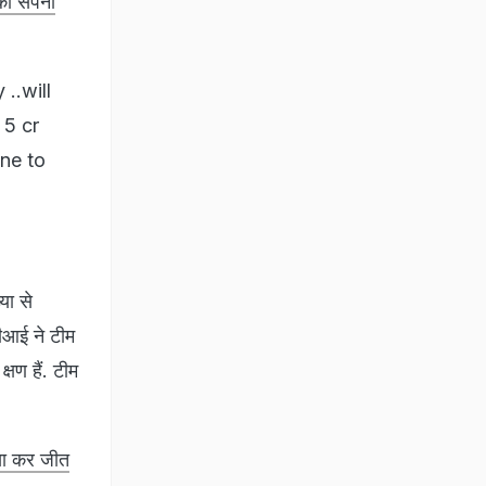
का सपना
..will
 5 cr
one to
या से
सीआई ने टीम
्षण हैं. टीम
सा कर जीत