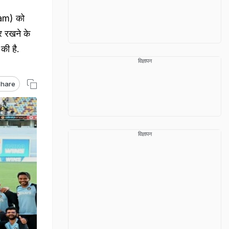
eam) को
र रखने के
की है.
विज्ञापन
hare
विज्ञापन