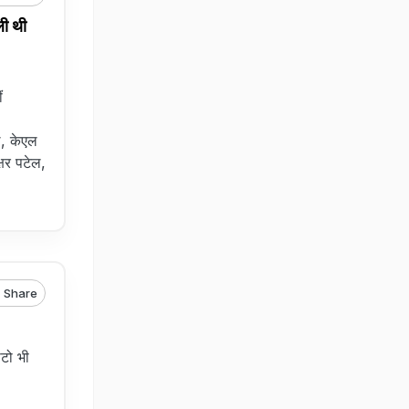
ी थी
ं
ल, केएल
्षर पटेल,
Share
ोटो भी