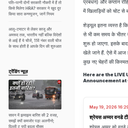
प्रबंधन) और कप्तान रोह
पति-पत्नी दोनों सरकारी नौकरी में हैं तो
किसे मिलेगा HRA? सरकार ने खुद दूर
में खिलाड़ियों को चोट से
किया सारा कन्फ्यूजन, जानें नियम
शेड्यूल इतना व्यस्त है
आलू-टमाटर से लेकर काजू और
से भी कम समय के भीतर या
अमरूद तक, भारतीय नहीं बल्कि विदेशों
से आई हैं ये चीजें, 11वें नंबर वाली चीज
शुरू हो जाएगा. इसके बा
के साथ होती है आपके दिन की शुरुआत
खेले जाने हैं. ऐसे में आ
कुछ नए चेहरों की किस्
ट्रेंडिंग न्यूज़
Here are the LIVE 
Announcement at
May 19, 2026 16:29
सावन में झमाझम बारिश की 2 वजह,
श्रेयस अय्यर वनडे ट
समझें क्यों कमजोर पड़ा अलनीनो;
श्रेयस अय्यर को वनडे टी
दिल्ली टू यूपी बदला मौसम