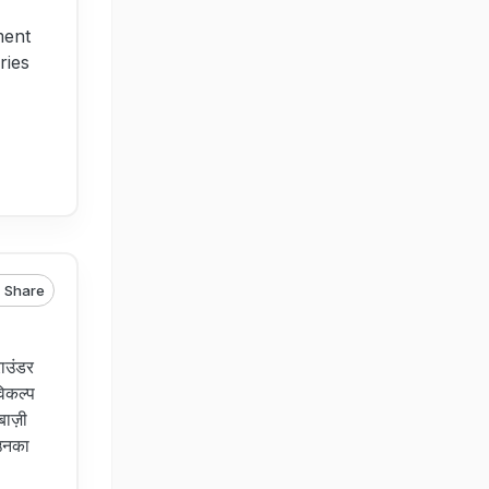
ment
ries
Share
ाउंडर
िकल्प
बाज़ी
 उनका