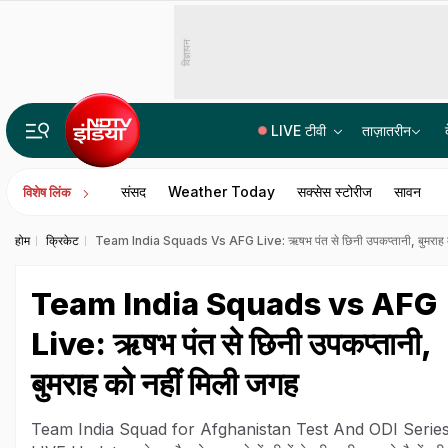
विज्ञापन
LIVE टीवी
ताज़ातरीन
झारखंड भर्ती परीक्षा विवाद: विरोध प्रदर्शन में नेहा बोरा की AISA की एंट्री, अलग मंच बनकर तैयार
संसद
Weather Today
सक्सेस स्टोरीज
सावन
विशेष लिंक
होम
क्रिकेट
Team India Squads Vs AFG Live: ऋषभ पंत से छिनी उपकप्तानी, बुमराह क
Team India Squads vs AFG
Live: ऋषभ पंत से छिनी उपकप्तानी,
बुमराह को नहीं मिली जगह
Team India Squad for Afghanistan Test And ODI Serie