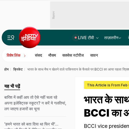
विज्ञापन
LIVE टीवी
ताज़ातरीन
Monsoon session LIVE: इनकम टैक्स संशोधन बिल, फेक न्यूज पर रोक वाली समिति रिपोर्ट... संसद में आज क्या खास?
संसद
मौसम
सक्सेस स्टोरीज
सावन
विशेष लिंक
होम
क्रिकेट
भारत के साथ मैच न खेलने वाले पाकिस्तान के फैसले पर BCCI का आया पहला रिएक
This Article is From Feb
यह भी पढ़ें
भारत के साथ
बारिश में कहीं आप तो ऐसे नहीं चला रहे
अपना इलेक्ट्रिक स्कूटर? न करें ये गलतियां,
लग जाएगा हजारों का चूना
BCCI का आ
'हमने भारत को बता दिया था फिर भी'...
BCCI vice president 