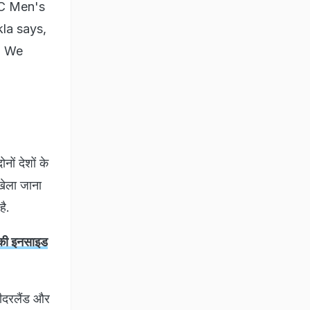
CC Men's
la says,
. We
ों देशों के
खेला जाना
 है.
े की इनसाइड
नीदरलैंड और