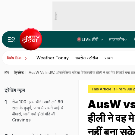
विज्ञापन
LIVE टीवी
ताज़ातरीन
क्या छत्तीसगढ़ में आज भी दी जाती है नरबलि, क्या इस कुप्रथा का हो रहा है महिमामंड
Weather Today
सक्सेस स्टोरीज
सावन
विशेष लिंक
होम
क्रिकेट
AusW Vs IndW: ऑस्ट्रेलिया महिला विकेटकीपर हीली ने वह मेगा रिकॉर्ड बना ड
This Article is From Jul
ट्रेंडिंग न्यूज़
AusW vs I
रोज 100 ग्राम चीनी खाने लगे 89
साल के बुजुर्ग, जांच में सामने आई ये
बीमारी, जानें क्यों होती मीठे की
हीली ने वह 
Cravings
नहीं बना सके