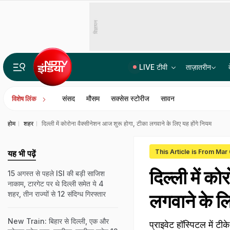
विज्ञापन
LIVE टीवी
ताज़ातरीन
कैश फॉर जॉब मामले में सुमित रॉय को सुप्रीम कोर्ट से राहत; अभिषेक बनर्जी के PA की गिरफ्तारी पर फिलहाल रोक
संसद
मौसम
सक्सेस स्टोरीज
सावन
विशेष लिंक
होम
शहर
दिल्ली में कोरोना वैक्सीनेशन आज शुरू होगा, टीका लगवाने के लिए यह होंगे नियम
This Article is From Mar
यह भी पढ़ें
दिल्ली में क
15 अगस्त से पहले ISI की बड़ी साजिश
नाकाम, टारगेट पर थे द‍िल्‍ली समेत ये 4
शहर, तीन राज्‍यों से 12 संद‍िग्‍ध ग‍िरफ्तार
लगवाने के लि
New Train: बिहार से दिल्ली, एक और
प्राइवेट हॉस्पिटल में टी