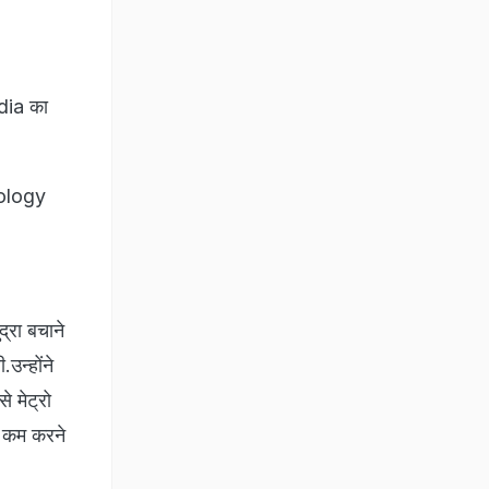
ndia का
nology
्रा बचाने
उन्होंने
े मेट्रो
त कम करने