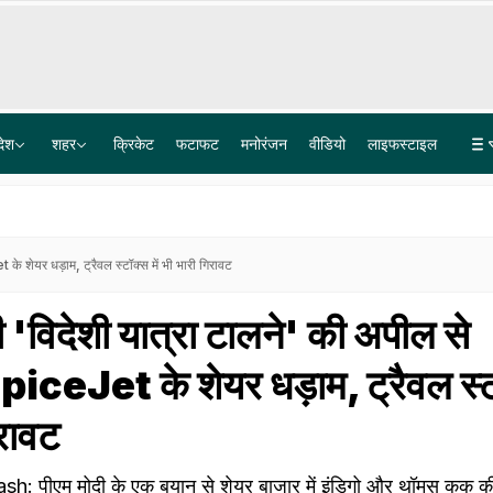
देश
शहर
क्रिकेट
फटाफट
मनोरंजन
वीडियो
लाइफस्टाइल
फिर भी दिल है हिन्दुस्तानी...दिल्ली में जन्म, अब सुप्रीम कोर्ट ऑफ जाम्बिया की जज, कहानी जस्टिस आभा पटेल की
गुजरात के इस कुएं को क्या हुआ? समंदर की जैसी उठ रही हैं लहरें, देखिए वीडियो
 शेयर धड़ाम, ट्रैवल स्टॉक्स में भी भारी गिरावट
'विदेशी यात्रा टालने' की अपील से
ceJet के शेयर धड़ाम, ट्रैवल स्ट
िरावट
: पीएम मोदी के एक बयान से शेयर बाजार में इंडिगो और थॉमस कुक क