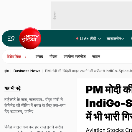
विज्ञापन
LIVE टीवी
ताज़ातरीन
उज्जैन से जयपुर 7 घंटे में सफर, इंदौर, से कोटा तक हाईस्पीड कनेक्टिविटी, MP-राजस्थान से दिल्ली की दूरी घटेगी
संसद
मौसम
सक्सेस स्टोरीज
सावन
विशेष लिंक
होम
Business News
PM मोदी की 'विदेशी यात्रा टालने' की अपील से IndiGo-SpiceJet के
PM मोदी की 
यह भी पढ़ें
IndiGo-Spi
हाईकोर्ट के जज, राज्यपाल.. पीएम मोदी ने
कैबिनेट की मीटिंग में बचत के लिए क्या-क्या
दिए उदाहरण, जानिए
में भी भारी ग
विदेश यात्रा कम कर हर साल इतने करोड़
Aviation Stocks Crash