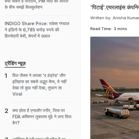
बचा सकते हैं भारतीय, PM मोदी की अपील
'पिटाई'.एयरलाइंस कंपनियों 
के बीच समझें कैलकुलेशन
Written by:
Anisha Kumar
INDIGO Share Price: राकेश गंगवाल
Read Time:
3 mins
ने इंडिगो के 6,785 करोड़ रुपये की
हिस्सेदारी बेची, शेयरों में उछाल
ट्रेंडिंग न्यूज़
विल जैक्स ने लपका 'द हंड्रेड' लीग
इतिहास का सबसे अद्भुत कैच, ये नहीं
देखा तो कुछ नहीं देखा, तूफान सा
Viral
क्या होता है एनालॉग पनीर, जिस पर
FDA कमिश्नर तुकाराम मुंढे ने लगा दिया
बैन?