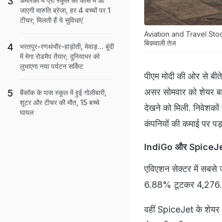
अमेरिका में प्री स्कूल की फीस में आ
जाएगी मारुति ब्रेजा, हर 4 बच्चों पर 1
टीचर; मिलती हैं ये सुविधाएं
Aviation and Travel Stocks 
बिकवाली तेज
भरतपुर-रणथंभौर-हाड़ोती, मेवाड़... बूंदी
में मेगा रोडमैप तैयार; दुनियाभर को
लुभाएगा नया पर्यटन सर्किट
पीएम मोदी की ओर से बीत
असर सोमवार को शेयर बाजा
बैंकॉक के पास स्कूल में हुई गोलीबारी,
शूटर और टीचर की मौत, 15 बच्चे
देखने को मिली. निवेशकों
घायल
कंपनियों की कमाई पर पड
IndiGo और SpiceJet म
एविएशन सेक्टर में सबसे
6.88% टूटकर 4,276.80 
वहीं SpiceJet के शेय