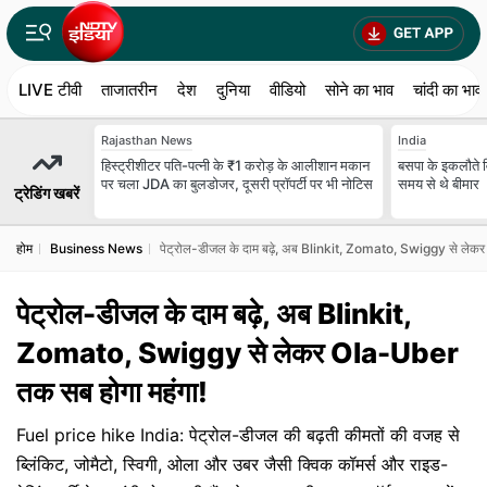
LIVE टीवी
ताजातरीन
देश
दुनिया
वीडियो
सोने का भाव
चांदी का भाव
Rajasthan News
India
हिस्ट्रीशीटर पति-पत्नी के ₹1 करोड़ के आलीशान मकान
बसपा के इकलौते 
पर चला JDA का बुलडोजर, दूसरी प्रॉपर्टी पर भी नोटिस
समय से थे बीमार
ट्रेडिंग खबरें
होम
Business News
पेट्रोल-डीजल के दाम बढ़े, अब Blinkit, Zomato, Swiggy से लेक
पेट्रोल-डीजल के दाम बढ़े, अब Blinkit,
Zomato, Swiggy से लेकर Ola-Uber
तक सब होगा महंगा!
Fuel price hike India: पेट्रोल-डीजल की बढ़ती कीमतों की वजह से
ब्लिंकिट, जोमैटो, स्विगी, ओला और उबर जैसी क्विक कॉमर्स और राइड-