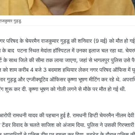
जकुमार गुड्डु.
गर परिषद के चेयरमैन राजकुमार गुड्डू की शनिवार (9 मई) को मौत हो गई
ोने के बाद पटना स्थित मेदांता हॉस्पिटल में उनका इलाज चल रहा था. चेय
र्ट के साथ जिले की सीमा तक लाया जाएगा, जहां से भागलपुर पुलिस उसे 
ैल को शाम करीब 4 बजे 3 बदमाश हथियार लेकर नगर परिषद ऑफिस में घु
 गुड्डू और एग्जीक्यूटिव ऑफिसर कृष्णा भूषण मीटिंग कर रहे थे. अपराधि
ंग शुरू कर दी. कृष्णा भूषण को गोली लगने से मौके पर मौत हो गई थी.
य आरोपी रामधनी यादव की पहचान हुई है. रामधनी डिप्टी चेयरमैन नीलम देवी
े टेंडर विवाद के चलते साजिश को अंजाम दिया. पुलिस ने उसकी गिरफ्तारी
न अपराधियों ने पुलिस टीम पर हमला कर दिया. मुठभेड़ के दौरान पुलिस क