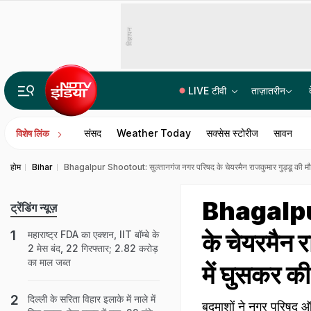
विज्ञापन
LIVE टीवी
ताज़ातरीन
कैसा है उत्तर प्रदेश का एक ट्रिलियन डॉलर की अर्थव्यवस्था का सपना, क्या कह रहे हैं आंकड़े
संसद
Weather Today
सक्सेस स्टोरीज
सावन
विशेष लिंक
होम
Bihar
Bhagalpur Shootout: सुल्तानगंज नगर परिषद के चेयरमैन राजकुमार गुड्डू की मौत
Bhagalpur
ट्रेंडिंग न्यूज़
के चेयरमैन 
महाराष्ट्र FDA का एक्शन, IIT बॉम्बे के
2 मेस बंद, 22 गिरफ्तार; 2.82 करोड़
का माल जब्त
में घुसकर की
दिल्ली के सरिता विहार इलाके में नाले में
बदमाशों ने नगर परिषद ऑफ