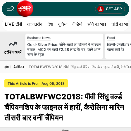
LIVE टीवी
ताजातरीन
देश
दुनिया
वीडियो
सोने का भाव
चांदी का भाव
Business News
Food
Gold-Silver Price: सोने-चांदी की कीमतों में जोरदार
दिल्ली-एनसीआर में
उछाल, MCX पर चांदी ₹2.28 लाख के पार, जानें अपने
खाना सही है?
ट्रेडिंग खबरें
शहर के रेट्स
होम
बैडमिंटन
TOTALBWFWC2018: पीवी सिंधु वर्ल्ड चैंपियनशिप के फाइनल में हारीं, कैरोलिना 
This Article is From Aug 05, 2018
TOTALBWFWC2018: पीवी सिंधु वर्ल्ड
चैंपियनशिप के फाइनल में हारीं, कैरोलिना मारिन
तीसरी बार बनीं चैंपियन
विज्ञापन