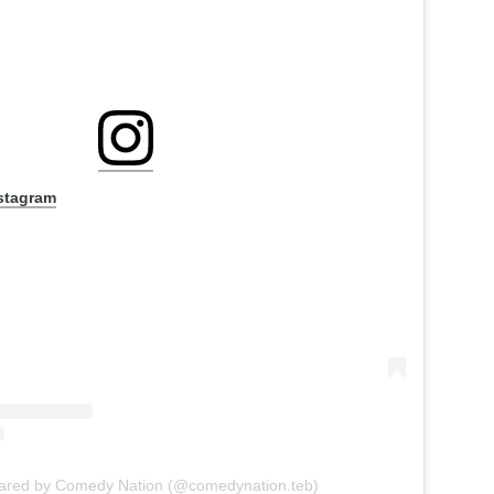
nstagram
hared by Comedy Nation (@comedynation.teb)