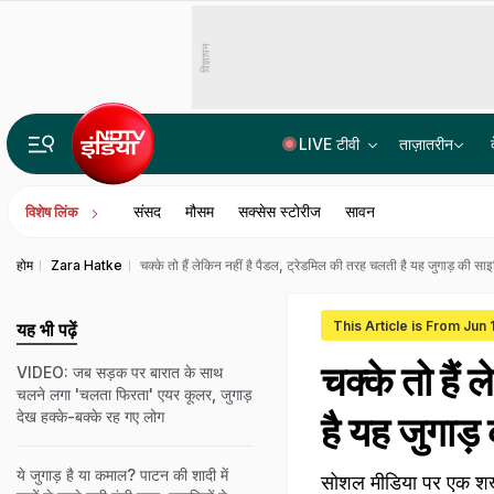
विज्ञापन
LIVE टीवी
ताज़ातरीन
हर सेकेंड 330 करोड़ गणनाएं, क्या है सुपर कंप्यूटर परम प्रज्ञा, PM मोदी आज IIT दिल्ली में करेंगे लॉच
संसद
मौसम
सक्सेस स्टोरीज
सावन
विशेष लिंक
होम
Zara Hatke
चक्के तो हैं लेकिन नहीं है पैडल, ट्रेडमिल की तरह चलती है यह जुगाड़ की 
This Article is From Jun
यह भी पढ़ें
चक्के तो हैं
VIDEO: जब सड़क पर बारात के साथ
चलने लगा 'चलता फिरता' एयर कूलर, जुगाड़
देख हक्के-बक्के रह गए लोग
है यह जुगाड
ये जुगाड़ है या कमाल? पाटन की शादी में
सोशल मीडिया पर एक शख्