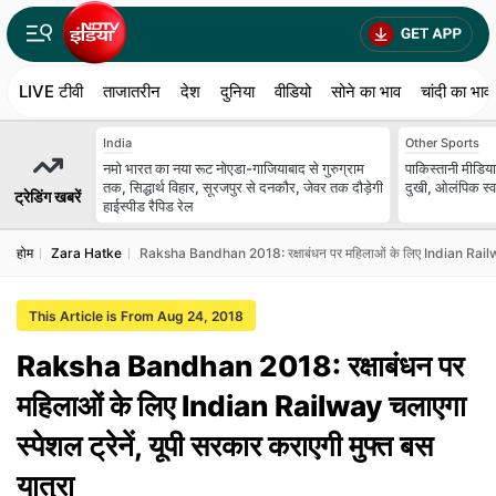
LIVE टीवी
ताजातरीन
देश
दुनिया
वीडियो
सोने का भाव
चांदी का भाव
India
Other Sports
नमो भारत का नया रूट नोएडा-गाजियाबाद से गुरुग्राम
पाकिस्तानी मीडिया
तक, सिद्धार्थ विहार, सूरजपुर से दनकौर, जेवर तक दौड़ेगी
दुखी, ओलंपिक स्व
ट्रेडिंग खबरें
हाईस्पीड रैपिड रेल
होम
Zara Hatke
Raksha Bandhan 2018: रक्षाबंधन पर महिलाओं के लिए Indian Railway चल
This Article is From Aug 24, 2018
Raksha Bandhan 2018: रक्षाबंधन पर
महिलाओं के लिए Indian Railway चलाएगा
स्‍पेशल ट्रेनें, यूपी सरकार कराएगी मुफ्त बस
यात्रा