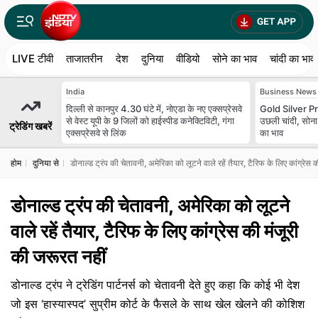
LIVE टीवी
ताजातरीन
देश
दुनिया
वीडियो
सोने का भाव
चांदी का भाव
India
Business News
दिल्ली से कानपुर 4.30 घंटे में, नोएडा के नए एक्सप्रेसवे
Gold Silver Pr
से वेस्ट यूपी के 9 जिलों को हाईस्पीड कनेक्टिविटी, गंगा
उछली चांदी, सोन
ट्रेडिंग खबरें
एक्सप्रेसवे से लिंक
का भाव
होम
दुनिया से
डोनाल्ड ट्रंप की चेतावनी, अमेर‍िका को लूटने वाले रहें तैयार, टैर‍िफ के ल‍िए कांग्रेस
डोनाल्ड ट्रंप की चेतावनी, अमेर‍िका को लूटने
वाले रहें तैयार, टैर‍िफ के ल‍िए कांग्रेस की मंजूरी
की जरूरत नहीं
डोनाल्ड ट्रंप ने ट्रेडिंग पार्टनर्स को चेतावनी देते हुए कहा कि कोई भी देश
जो इस ‘हास्यास्पद’ सुप्रीम कोर्ट के फैसले के साथ खेल खेलने की कोशिश