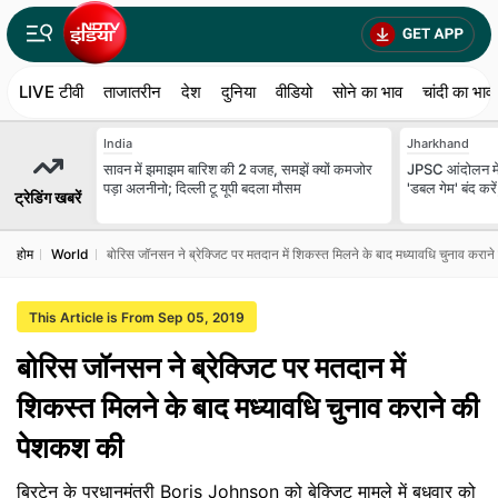
LIVE टीवी
ताजातरीन
देश
दुनिया
वीडियो
सोने का भाव
चांदी का भाव
India
Jharkhand
सावन में झमाझम बारिश की 2 वजह, समझें क्यों कमजोर
JPSC आंदोलन में
पड़ा अलनीनो; दिल्ली टू यूपी बदला मौसम
'डबल गेम' बंद कर
ट्रेडिंग खबरें
होम
World
बोरिस जॉनसन ने ब्रेक्जिट पर मतदान में शिकस्त मिलने के बाद मध्यावधि चुनाव करा
This Article is From Sep 05, 2019
बोरिस जॉनसन ने ब्रेक्जिट पर मतदान में
शिकस्त मिलने के बाद मध्यावधि चुनाव कराने की
पेशकश की
ब्रिटेन के प्रधानमंत्री Boris Johnson को बेक्जिट मामले में बुधवार को