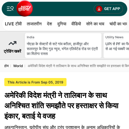
LIVE टीवी
ताजातरीन
देश
दुनिया
वीडियो
सोने का भाव
चांदी का भाव
India
Utility News
नोएडा के सेक्टरों से सटे गांव बरौला, हाजीपुर और
UPI से PF का पैस
सलारपुर के लिए गुड न्यूज, भंगेल एलिवेटेड रोड पर एंट्री
से आ गई पक्‍की ज
ट्रेडिंग खबरें
का मिलेगा रास्ता
होम
World
अमेरिकी विदेश मंत्री ने तालिबान के साथ अनिश्चित शांति समझौते पर हस्ताक्षर से क
This Article is From Sep 05, 2019
अमेरिकी विदेश मंत्री ने तालिबान के साथ
अनिश्चित शांति समझौते पर हस्ताक्षर से किया
इंकार, बताई ये वजह
अफगानिस्तान, यूरोपीय संघ और ट्रंप प्रशासन के अनाम अधिकारियों के