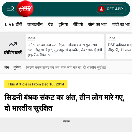
LIVE टीवी
ताजातरीन
देश
दुनिया
वीडियो
सोने का भाव
चांदी का भाव
India
Jobs
नमो भारत का नया रूट नोएडा-गाजियाबाद से गुरुग्राम
DSP कृतिका यादव:
तक, सिद्धार्थ विहार, सूरजपुर से दनकौर, जेवर तक दौड़ेगी
डीएसपी, 11 साल 
ट्रेडिंग खबरें
हाईस्पीड रैपिड रेल
होम
दुनिया
सिडनी बंधक संकट का अंत, तीन लोग मारे गए, दो भारतीय सुरक्षित
This Article is From Dec 16, 2014
सिडनी बंधक संकट का अंत, तीन लोग मारे गए,
दो भारतीय सुरक्षित
विज्ञापन