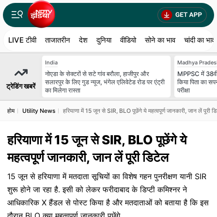
LIVE टीवी
ताजातरीन
देश
दुनिया
वीडियो
सोने का भाव
चांदी का भाव
India
Madhya Prades
नोएडा के सेक्टरों से सटे गांव बरौला, हाजीपुर और
MPPSC में 38वीं र
सलारपुर के लिए गुड न्यूज, भंगेल एलिवेटेड रोड पर एंट्री
किया पिता का सपना
ट्रेडिंग खबरें
का मिलेगा रास्ता
परीक्षा
होम
Utility News
हरियाणा में 15 जून से SIR, BLO पूछेंगे ये महत्वपूर्ण जानकारी, जान लें पूरी ड
हरियाणा में 15 जून से SIR, BLO पूछेंगे ये
महत्वपूर्ण जानकारी, जान लें पूरी डिटेल
15 जून से हरियाणा में मतदाता सूचियों का विशेष गहन पुनरीक्षण यानी SIR
शुरू होने जा रहा है. इसी को लेकर फरीदाबाद के डिप्टी कमिश्नर ने
आधिकारिक X हैंडल से पोस्ट किया है और मतदाताओं को बताया है कि इस
दौरान BLO क्या महत्वपूर्ण जानकारी पूछेंगे.