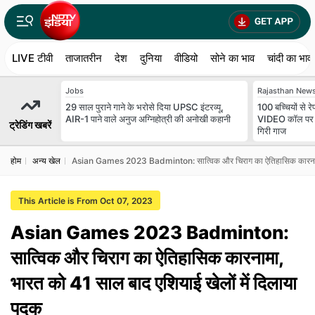
LIVE टीवी
ताजातरीन
देश
दुनिया
वीडियो
सोने का भाव
चांदी का भाव
Jobs
Rajasthan New
29 साल पुराने गाने के भरोसे दिया UPSC इंटरव्यू,
100 बच्चियों से रे
AIR-1 पाने वाले अनुज अग्निहोत्री की अनोखी कहानी
VIDEO कॉल पर बा
ट्रेडिंग खबरें
गिरी गाज
होम
अन्‍य खेल
Asian Games 2023 Badminton: सात्विक और चिराग का ऐतिहासिक कारनामा, 
This Article is From Oct 07, 2023
Asian Games 2023 Badminton:
सात्विक और चिराग का ऐतिहासिक कारनामा,
भारत को 41 साल बाद एशियाई खेलों में दिलाया
पदक