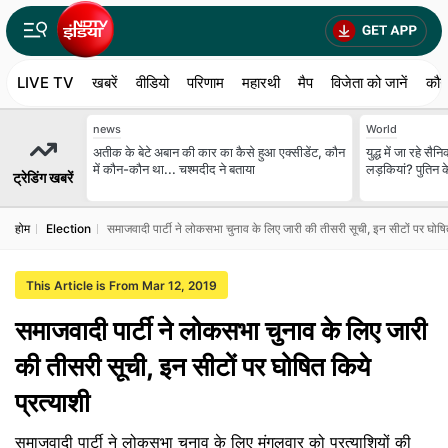
LIVE TV
खबरें
वीडियो
परिणाम
महारथी
मैप
विजेता को जानें
कौन
news
World
अतीक के बेटे अबान की कार का कैसे हुआ एक्‍सीडेंट, कौन
युद्ध में जा रहे सै
में कौन-कौन था... चश्‍मदीद ने बताया
लड़कियां? पुतिन क
ट्रेडिंग खबरें
होम
Election
समाजवादी पार्टी ने लोकसभा चुनाव के लिए जारी की तीसरी सूची, इन सीटों पर घोषित
This Article is From Mar 12, 2019
समाजवादी पार्टी ने लोकसभा चुनाव के लिए जारी
की तीसरी सूची, इन सीटों पर घोषित किये
प्रत्याशी
समाजवादी पार्टी ने लोकसभा चुनाव के लिए मंगलवार को प्रत्याशियों की