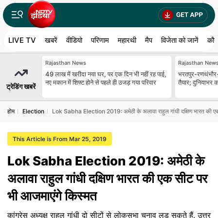
LIVE TV
खबरें
वीडियो
परिणाम
महारथी
मैप
विजेता को जानें
कौन
Rajasthan News
Rajasthan New
49 लाख में खरीदा नया घर, पर एक दिन भी नहीं रह पाई,
भरतपुर-रणथंभौर-हाड
नए मकान में शिफ्ट होने से पहले ही उजड़ गया परिवार
तैयार; दुनियाभर क
ट्रेडिंग खबरें
होम
Election
Lok Sabha Election 2019: अमेठी के अलावा राहुल गांधी दक्षिण भारत की एक
This Article is From Mar 25, 2019
Lok Sabha Election 2019: अमेठी के
अलावा राहुल गांधी दक्षिण भारत की एक सीट पर
भी आजमाएंगे किस्‍मत
कांग्रेस अध्‍यक्ष राहुल गांधी दो सीटों से लोकसभा चुनाव लड़ सकते हैं. उत्तर