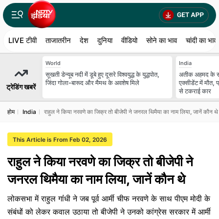
LIVE टीवी
ताजातरीन
देश
दुनिया
वीडियो
सोने का भाव
चांदी का भाव
World
India
सूखती डेन्यूब नदी में डूबे हुए दूसरे विश्वयुद्ध के युद्धपोत,
अतीक अहमद के सब
जिंदा गोला-बारूद और मैमथ के अवशेष मिले
एक्सीडेंट में मौत
ट्रेडिंग खबरें
से टकराई कार
होम
India
राहुल ने किया नरवणे का जिक्र तो बीजेपी ने जनरल थिमैया का नाम लिया, जानें कौन थे
This Article is From Feb 02, 2026
राहुल ने किया नरवणे का जिक्र तो बीजेपी ने
जनरल थिमैया का नाम लिया, जानें कौन थे
लोकसभा में राहुल गांंधी ने जब पूर्व आर्मी चीफ नरवणे के साथ पीएम मोदी के
संबंधों को लेकर कवाल उठाया तो बीजेपी ने उनको कांग्रेस सरकार में आर्मी