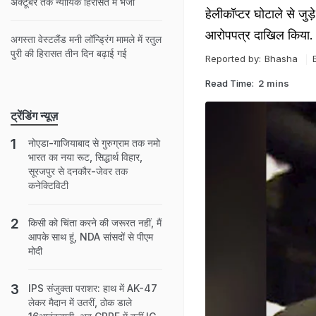
अक्टूबर तक न्यायिक हिरासत में भेजा
हेलीकॉप्टर घोटाले से जुड
आरोपपत्र दाखिल किया.
अगस्ता वेस्टलैंड मनी लॉन्ड्रिंग मामले में रतुल
पुरी की हिरासत तीन दिन बढ़ाई गई
Reported by:
Bhasha
Read Time:
2 mins
ट्रेंडिंग न्यूज़
नोएडा-गाजियाबाद से गुरुग्राम तक नमो
भारत का नया रूट, सिद्धार्थ विहार,
सूरजपुर से दनकौर-जेवर तक
कनेक्टिविटी
किसी को चिंता करने की जरूरत नहीं, मैं
आपके साथ हूं, NDA सांसदों से पीएम
मोदी
IPS संजुक्ता पराशर: हाथ में AK-47
लेकर मैदान में उतरीं, ठोक डाले