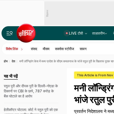
विज्ञापन
LIVE टीवी
ताज़ातरीन
हर सेकेंड 330 करोड़ गणनाएं, क्या है सुपर कंप्यूटर परम प्रज्ञा, PM मोदी आज IIT दिल्ली में करेंगे लॉच
संसद
मौसम
सक्सेस स्टोरीज
सावन
विशेष लिंक
होम
देश
मनी लॉन्ड्रिंग केस में मध्य प्रदेश के सीएम कमलनाथ के भांजे रतुल पुरी के खिलाफ पूरक चा
This Article is From Nov
यह भी पढ़ें
मनी लॉन्ड्रि
रतुल पुरी और दीपक पुरी के दिल्ली-नोएडा के
ठिकानों पर CBI के छापे, 787 करोड़ के
बैंक घोटाले का है आरोप
भांजे रतुल प
हेलीकॉप्टर घोटाला: कोर्ट ने रतुल पुरी को एक
प्रवर्तन निदेशालय ने मध