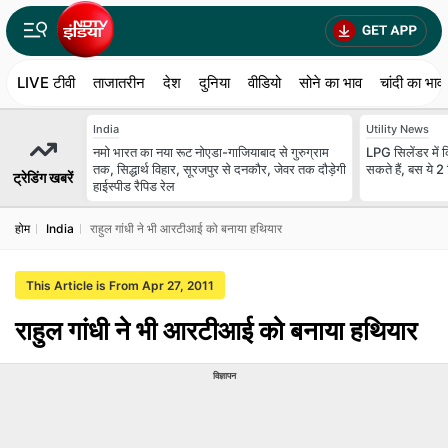
LIVE टीवी
ताजातरीन
देश
दुनिया
वीडियो
सोने का भाव
चांदी का भाव
India
Utility News
नमो भारत का नया रूट नोएडा-गाजियाबाद से गुरुग्राम
LPG सिलेंडर में क
तक, सिद्धार्थ विहार, सूरजपुर से दनकौर, जेवर तक दौड़ेगी
सकते हैं, बस ये 2
ट्रेडिंग खबरें
हाईस्पीड रैपिड रेल
होम
India
राहुल गांधी ने भी आरटीआई को बनाया हथियार
This Article is From Apr 27, 2011
राहुल गांधी ने भी आरटीआई को बनाया हथियार
विज्ञापन