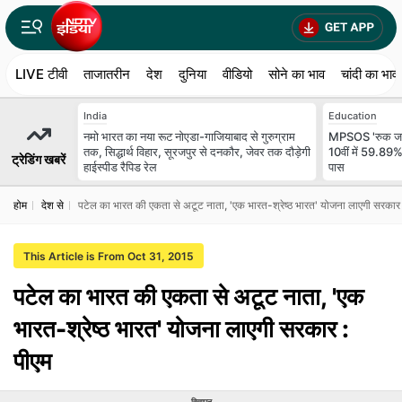
LIVE टीवी
ताजातरीन
देश
दुनिया
वीडियो
सोने का भाव
चांदी का भाव
India
Education
नमो भारत का नया रूट नोएडा-गाजियाबाद से गुरुग्राम
MPSOS 'रुक जाना
तक, सिद्धार्थ विहार, सूरजपुर से दनकौर, जेवर तक दौड़ेगी
10वीं में 59.89%
ट्रेडिंग खबरें
हाईस्पीड रैपिड रेल
पास
होम
देश से
पटेल का भारत की एकता से अटूट नाता, 'एक भारत-श्रेष्‍ठ भारत' योजना लाएगी सरकार 
This Article is From Oct 31, 2015
पटेल का भारत की एकता से अटूट नाता, 'एक
भारत-श्रेष्‍ठ भारत' योजना लाएगी सरकार :
पीएम
विज्ञापन