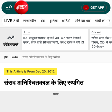
LIVE टीवी
ताजातरीन
देश
दुनिया
वीडियो
सोने का भाव
चांदी का भाव
Jobs
Cricket
IPS संजुक्ता पराशर: हाथ में AK-47 लेकर मैदान में
राशिद खान नंबर 3
उतरीं, ठोक डाले 16आतंकवादी, अब CRPF में बनीं IG
यूनिस, ODI में सब
ट्रेडिंग खबरें
20 गेंदबाज
होम
India
संसद अनिश्चितकाल के लिए स्थगित
This Article is From Dec 20, 2012
संसद अनिश्चितकाल के लिए स्थगित
विज्ञापन