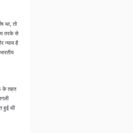
दोष था, तो
ीय तरके से
 न्‍याय है
ैं भारतीय
3 के तहत
 अगली
त हुई थी