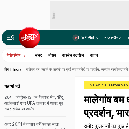
विज्ञापन
LIVE टीवी
ताज़ातरीन
14वीं JPSC PT विवाद में बड़ा एक्शन, JPSC के तीन सदस्यों को CID का समन, सोमवार से होगी पूछताछ
संसद
मौसम
सक्सेस स्टोरीज
सावन
विशेष लिंक
होम
India
मालेगांव बम धमाकों के आरोपी का मुंबई सेशन कोर्ट पर प्रदर्शन, भारतीय नागरिकता को 
This Article is From Sep
यह भी पढ़ें
मालेगांव बम 
26/11 कांग्रेस-ISI का फिक्स्ड मैच, 'हिंदू
आतंकवाद' शब्द UPA सरकार में आया: पूर्व
अवर सचिव का आरोप
प्रदर्शन, भ
अगर 26/11 में कसाब नहीं पकड़ा जाता
समीर कुलकर्णी का दुख ह