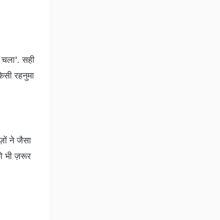
ीं चला'. सही
िसी रहनुमा
ों ने जैसा
ो भी ज़रूर