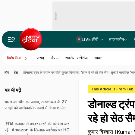
विज्ञापन
LIVE टीवी
ताज़ातरीन
हर सेकेंड 330 करोड़ गणनाएं, क्या है सुपर कंप्यूटर परम प्रज्ञा, PM मोदी आज IIT दिल्ली में करेंगे लॉच
संसद
मौसम
सक्सेस स्टोरीज
सावन
विशेष लिंक
होम
देश
डोनाल्ड ट्रंप के बयान पर बोले कुमार विश्वास, 'ज्ञान दे रहे हो सेठ सैम- तुम्हारे नागरिक 
This Article is From Feb
यह भी पढ़ें
डोनाल्ड ट्रंप
भारत का चीन का जवाब, अरुणाचल के 27
जगहों को आधिकारिक नक्शे में किया शामिल
रहे हो सेठ स
'FDA तलवार से मच्छर मारने की कोशिश कर
रही' Amazon के खिलाफ़ कार्रवाई पर HC
कुमार विश्वास (Kumar V