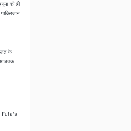
नुमा को ही
 पाकिस्तान
हालत के
ही आजतक
 Fufa's