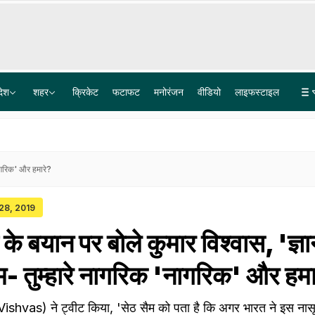
देश
शहर
क्रिकेट
फटाफट
मनोरंजन
वीडियो
लाइफस्टाइल
Delhi NCR Weather Live Updates: दिल्ली-NCR में बारिश में गुजरेगा वीकेंड, नोएडा, गाजियाबाद के लिए ट्रैफिक एडवाइ
सड़ी-गली सब्जियां, एक्सपायर्ड दूध... बेंगलुरु के 5-स्टार होटलों में छापेमारी के बाद चौंकाने वाले खुलासे
'नागरिक' और हमारे?
 28, 2019
 के बयान पर बोले कुमार विश्वास, 'ज्ञा
ैम- तुम्हारे नागरिक 'नागरिक' और हम
ishvas) ने ट्वीट किया, 'सेठ सैम को पता है कि अगर भारत ने इस नास