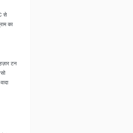
C से
्राम का
हज़ार टन
?सो
 वादा