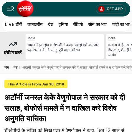
LIVE टीवी
ताजातरीन
देश
दुनिया
वीडियो
सोने का भाव
चांदी का भाव
India
India
सावन में झमाझम बारिश की 2 वजह, समझें क्यों कमजोर
कनाडा में ह‍िमांशी
पड़ा अलनीनो; दिल्ली टू यूपी बदला मौसम
ग‍िरफ्तार, 8 महीने
ट्रेडिंग खबरें
आरोप
होम
देश
अटॉर्नी जनरल केके वेणुगोपाल ने सरकार को दी सलाह, बोफोर्स मामले में न दाखिल करे वि
This Article is From Jan 30, 2018
अटॉर्नी जनरल केके वेणुगोपाल ने सरकार को दी
सलाह, बोफोर्स मामले में न दाखिल करे विशेष
अनुमति याचिका
डीओपीटी के सचिव को लिखे पत्र में वेणुगोपाल ने कहा, ‘‘अब 12 साल से